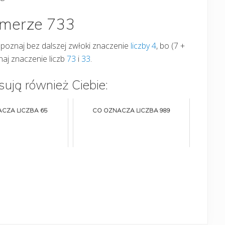
umerze 733
3, poznaj bez dalszej zwłoki znaczenie
liczby 4
, bo (7 +
znaj znaczenie liczb
73
i
33
.
sują również Ciebie:
CZA LICZBA 65
CO OZNACZA LICZBA 989