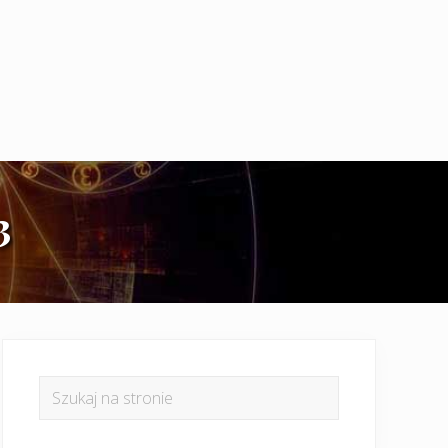
3
Pierwszy
panel
Szukaj
na
boczny
stronie