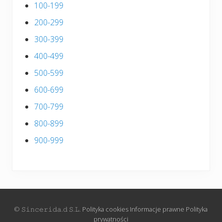
100-199
200-299
300-399
400-499
500-599
600-699
700-799
800-899
900-999
© 𝚂𝚒𝚗𝚌𝚎𝚛𝚒𝚍𝚊.𝚍 𝚂.𝙻.
Polityka cookies
Informacje prawne
Polityka
prywatności