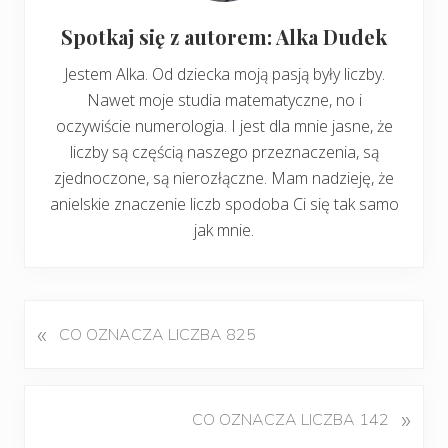
Spotkaj się z autorem: Alka Dudek
Jestem Alka. Od dziecka moją pasją były liczby.
Nawet moje studia matematyczne, no i
oczywiście numerologia. I jest dla mnie jasne, że
liczby są częścią naszego przeznaczenia, są
zjednoczone, są nierozłączne. Mam nadzieję, że
anielskie znaczenie liczb spodoba Ci się tak samo
jak mnie.
«
P
CO OZNACZA LICZBA 825
o
p
r
K
»
CO OZNACZA LICZBA 142
z
o
e