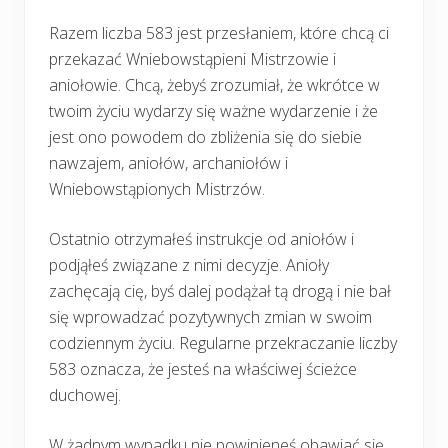
Razem liczba 583 jest przesłaniem, które chcą ci
przekazać Wniebowstąpieni Mistrzowie i
aniołowie. Chcą, żebyś zrozumiał, że wkrótce w
twoim życiu wydarzy się ważne wydarzenie i że
jest ono powodem do zbliżenia się do siebie
nawzajem, aniołów, archaniołów i
Wniebowstąpionych Mistrzów.
Ostatnio otrzymałeś instrukcje od aniołów i
podjąłeś związane z nimi decyzje. Anioły
zachęcają cię, byś dalej podążał tą drogą i nie bał
się wprowadzać pozytywnych zmian w swoim
codziennym życiu. Regularne przekraczanie liczby
583 oznacza, że jesteś na właściwej ścieżce
duchowej.
W żadnym wypadku nie powinieneś obawiać się