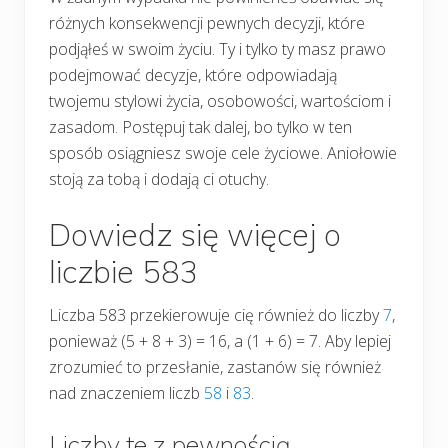
różnych konsekwencji pewnych decyzji, które
podjąłeś w swoim życiu. Ty i tylko ty masz prawo
podejmować decyzje, które odpowiadają
twojemu stylowi życia, osobowości, wartościom i
zasadom. Postępuj tak dalej, bo tylko w ten
sposób osiągniesz swoje cele życiowe. Aniołowie
stoją za tobą i dodają ci otuchy.
Dowiedz się więcej o
liczbie 583
Liczba 583 przekierowuje cię również do liczby
7
,
ponieważ (5 + 8 + 3) = 16, a (1 + 6) = 7. Aby lepiej
zrozumieć to przesłanie, zastanów się również
nad znaczeniem liczb
58
i
83
.
Liczby te z pewnością