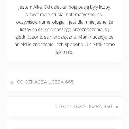
Jestem Alka. Od dziecka moją pasją były liczby.
Nawet moje studia matematyczne, no i
oczywiście numerologia. I jest dla mnie jasne, że
liczby są częścią naszego przeznaczenia, są
zjednoczone, są nierozłączne. Mam nadzieję, że
anielskie znaczenie liczb spodoba Ci się tak samo
jak mnie.
«
P
CO OZNACZA LICZBA 665
o
p
r
K
»
CO OZNACZA LICZBA 950
z
o
e
l
d
Pierwszy
e
n