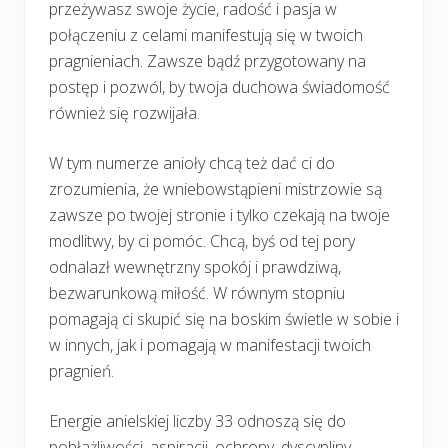
przeżywasz swoje życie, radość i pasja w
połączeniu z celami manifestują się w twoich
pragnieniach. Zawsze bądź przygotowany na
postęp i pozwól, by twoja duchowa świadomość
również się rozwijała.
W tym numerze anioły chcą też dać ci do
zrozumienia, że wniebowstąpieni mistrzowie są
zawsze po twojej stronie i tylko czekają na twoje
modlitwy, by ci pomóc. Chcą, byś od tej pory
odnalazł wewnętrzny spokój i prawdziwą,
bezwarunkową miłość. W równym stopniu
pomagają ci skupić się na boskim świetle w sobie i
w innych, jak i pomagają w manifestacji twoich
pragnień.
Energie anielskiej liczby 33 odnoszą się do
pobłażliwości, aspiracji, ochrony, dyscypliny,