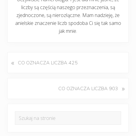
liczby są częścią naszego przeznaczenia, są
zjednoczone, są nierozłączne. Mam nadzieję, że
anielskie znaczenie liczb spodoba Ci się tak samo
jak mnie.
«
P
CO OZNACZA LICZBA 425
o
p
r
K
»
CO OZNACZA LICZBA 903
z
o
e
l
d
Pierwszy
e
n
Szukaj
j
panel
i
na
n
w
boczny
y
stronie
p