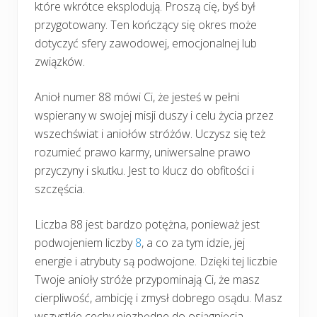
które wkrótce eksplodują. Proszą cię, byś był
przygotowany. Ten kończący się okres może
dotyczyć sfery zawodowej, emocjonalnej lub
związków.
Anioł numer 88 mówi Ci, że jesteś w pełni
wspierany w swojej misji duszy i celu życia przez
wszechświat i aniołów stróżów. Uczysz się też
rozumieć prawo karmy, uniwersalne prawo
przyczyny i skutku. Jest to klucz do obfitości i
szczęścia.
Liczba 88 jest bardzo potężna, ponieważ jest
podwojeniem liczby
8
, a co za tym idzie, jej
energie i atrybuty są podwojone. Dzięki tej liczbie
Twoje anioły stróże przypominają Ci, że masz
cierpliwość, ambicję i zmysł dobrego osądu. Masz
wszystkie cechy niezbędne do osiągnięcia