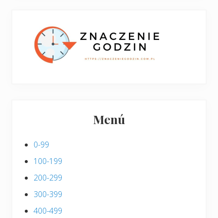
w
i
p
s
i
s
Menú
0-99
100-199
200-299
300-399
400-499