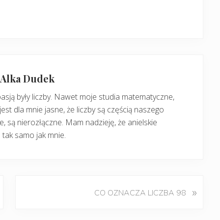
: Alka Dudek
pasją były liczby. Nawet moje studia matematyczne,
jest dla mnie jasne, że liczby są częścią naszego
, są nierozłączne. Mam nadzieję, że anielskie
 tak samo jak mnie.
K
»
CO OZNACZA LICZBA 98
o
l