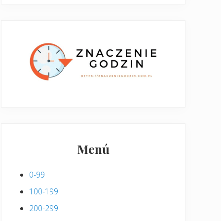
Menú
0-99
100-199
200-299