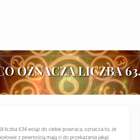
CO OZNACZA LICZBA 63
śli liczba 634 wciąż do ciebie powraca, oznacza to, że
iołowie z pewnością mają ci do przekazania jakąś