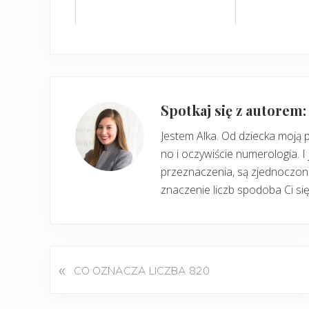
Spotkaj się z autorem
Jestem Alka. Od dziecka moją 
no i oczywiście numerologia. I 
przeznaczenia, są zjednoczone
znaczenie liczb spodoba Ci się
«
P
CO OZNACZA LICZBA 820
o
p