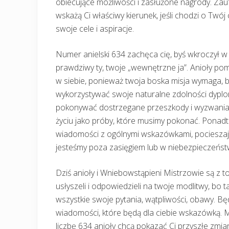
obiecujące możliwości i zasłużone nagrody. Zaufa
wskażą Ci właściwy kierunek, jeśli chodzi o Twój 
swoje cele i aspiracje.
Numer anielski 634 zachęca cię, byś wkroczył w j
prawdziwy ty, twoje „wewnętrzne ja”. Anioły po
w siebie, ponieważ twoja boska misja wymaga, by
wykorzystywać swoje naturalne zdolności dyplo
pokonywać dostrzegane przeszkody i wyzwania. 
życiu jako próby, które musimy pokonać. Ponad
wiadomości z ogólnymi wskazówkami, pocieszają 
jesteśmy poza zasięgiem lub w niebezpieczeństw
Dziś anioły i Wniebowstąpieni Mistrzowie są z 
usłyszeli i odpowiedzieli na twoje modlitwy, bo ta
wszystkie swoje pytania, wątpliwości, obawy. Będą
wiadomości, które będą dla ciebie wskazówką. Mu
liczbę 634 anioły chcą pokazać Ci przyszłe zmia