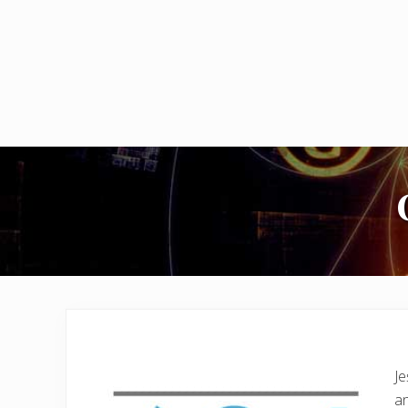
Je
an