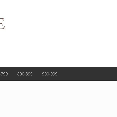
-799
800-899
900-999