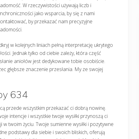
adomość. W rzeczywistości używają liczb i
nchroniczności jako wsparcia, by się z nami
kontaktować, by przekazać nam precyzyjne
iadomości.
kryj w kolejnych liniach pełną interpretację ukrytego
łości. Jednak tylko od ciebie zależy, która część
słanie aniołów jest dedykowane tobie osobiście.
rzec głębsze znaczenie przesłania. My ze swojej
.
zby 634
hcą przede wszystkim przekazać ci dobrą nowinę.
je intencje i wszystkie twoje wysiłki przynoszą ci
 w twoim życiu. Twoje sumienne wysiłki i pozytywne
dne podstawy dla siebie i swoich bliskich, oferują