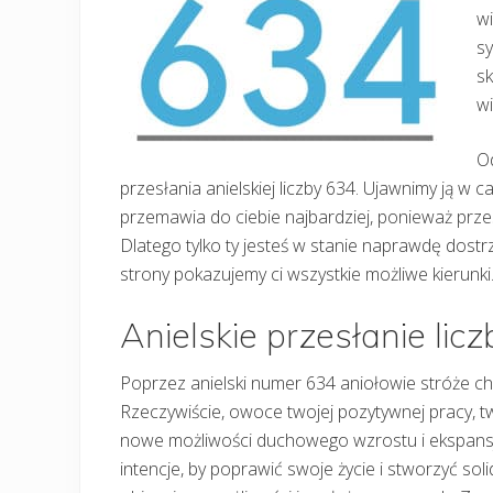
wi
sy
s
w
Od
przesłania anielskiej liczby 634. Ujawnimy ją w ca
przemawia do ciebie najbardziej, ponieważ prze
Dlatego tylko ty jesteś w stanie naprawdę dost
strony pokazujemy ci wszystkie możliwe kierunki
Anielskie przesłanie lic
Poprzez anielski numer 634 aniołowie stróże c
Rzeczywiście, owoce twojej pozytywnej pracy, two
nowe możliwości duchowego wzrostu i ekspansji
intencje, by poprawić swoje życie i stworzyć soli