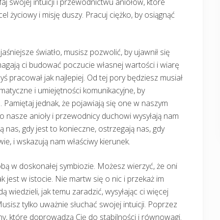
j swojej intuicji i przewodnictwu aniołów, które
cel życiowy i misję duszy. Pracuj ciężko, by osiągnąć
aśniejsze światło, musisz pozwolić, by ujawnił się
magają ci budować poczucie własnej wartości i wiarę
ś pracował jak najlepiej. Od tej pory będziesz musiał
matyczne i umiejętności komunikacyjne, by
Pamiętaj jednak, że pojawiają się one w naszym
to nasze anioły i przewodnicy duchowi wysyłają nam
nas, gdy jest to konieczne, ostrzegają nas, gdy
ie, i wskazują nam właściwy kierunek.
tobą w doskonałej symbiozie. Możesz wierzyć, że oni
k jest w istocie. Nie martw się o nic i przekaż im
 wiedzieli, jak temu zaradzić, wysyłając ci więcej
sisz tylko uważnie słuchać swojej intuicji. Poprzez
ny, które doprowadzą Cię do stabilności i równowagi.