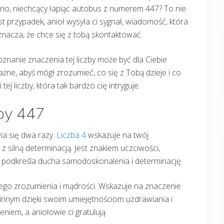
no, niechcący łapiąc autobus z numerem 447? To nie
st przypadek, anioł wysyła ci sygnał, wiadomość, która
nacza, że chce się z tobą skontaktować.
znanie znaczenia tej liczby może być dla Ciebie
żne, abyś mógł zrozumieć, co się z Tobą dzieje i co
tej liczby, która tak bardzo cię intryguje.
zby 447
wia się dwa razy.
Liczba 4
wskazuje na twój
silną determinacją. Jest znakiem uczciwości,
ba 4 podkreśla ducha samodoskonalenia i determinację.
ego zrozumienia i mądrości. Wskazuje na znaczenie
nnym dzięki swoim umiejętnościom uzdrawiania i
iem, a aniołowie ci gratulują.