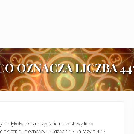
CO OZNACZA LICZBA 44
y kiedykolwiek natknąłeś się na zestawy liczb
elokrotnie i niechcący? Budząc się kilka razy o 4:47