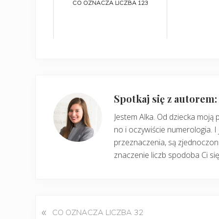
CO OZNACZA LICZBA 123
Spotkaj się z autorem
Jestem Alka. Od dziecka moją 
no i oczywiście numerologia. I 
przeznaczenia, są zjednoczone
znaczenie liczb spodoba Ci się
«
P
CO OZNACZA LICZBA 32