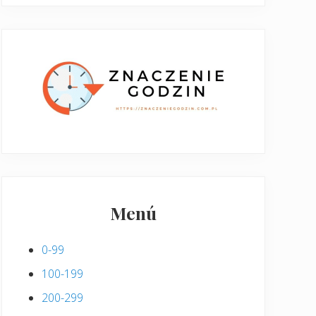
Menú
0-99
100-199
200-299