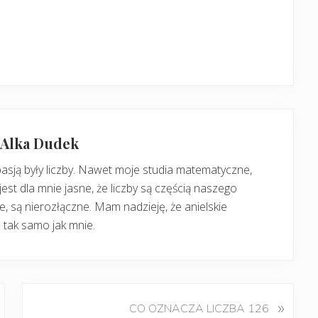
: Alka Dudek
pasją były liczby. Nawet moje studia matematyczne,
jest dla mnie jasne, że liczby są częścią naszego
, są nierozłączne. Mam nadzieję, że anielskie
 tak samo jak mnie.
K
»
CO OZNACZA LICZBA 126