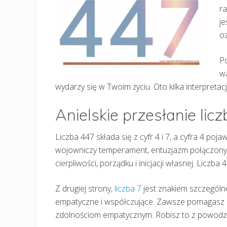
ra
je
oz
Po
wa
wydarzy się w Twoim życiu. Oto kilka interpretacji 
Anielskie przesłanie lic
Liczba 447 składa się z cyfr 4 i 7, a cyfra 4 poja
wojowniczy temperament, entuzjazm połączony z 
cierpliwości, porządku i inicjacji własnej. Licz
Z drugiej strony,
liczba 7
jest znakiem szczególn
empatyczne i współczujące. Zawsze pomagasz i
zdolnościom empatycznym. Robisz to z powodzen