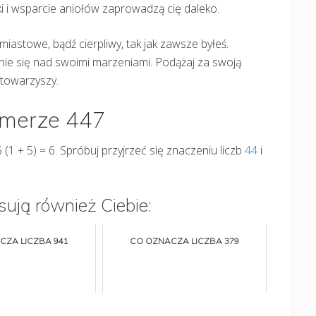
i i wsparcie aniołów zaprowadzą cię daleko.
iastowe, bądź cierpliwy, tak jak zawsze byłeś.
nie się nad swoimi marzeniami. Podążaj za swoją
i towarzyszy.
umerze 447
5 (1 + 5) = 6. Spróbuj przyjrzeć się znaczeniu liczb
44
i
sują również Ciebie:
CZA LICZBA 941
CO OZNACZA LICZBA 379