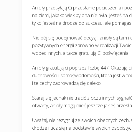
Anioły przesyłają Ci przesłanie pocieszenia i p
na ziemi, jakakolwiek by ona nie była. Jesteś n
tylko jesteś na drodze do sukcesu, ale pomagasz
Nie bój się podejmować decyzji, anioły są tam i o
pozytywnych energii zarówno w realizacji Twoich
wobec innych, a także gratulują Ci poświęcenia.
Anioły gratulują ci poprzez liczbę 447. Okazują c
duchowości i samoświadomości, która jest w to
i te cechy zaprowadzą cię daleko.
Staraj się jednak nie tracić z oczu innych sygnałó
otwarty, anioły mogą mieć jeszcze jakieś przesł
Uważaj, nie rezygnuj ze swoich obecnych cech, st
drodze i ucz się na podstawie swoich osobistych