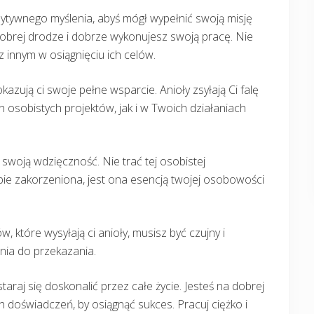
ozytywnego myślenia, abyś mógł wypełnić swoją misję
a dobrej drodze i dobrze wykonujesz swoją pracę. Nie
 innym w osiągnięciu ich celów.
kazują ci swoje pełne wsparcie. Anioły zsyłają Ci falę
 osobistych projektów, jak i w Twoich działaniach
i swoją wdzięczność. Nie trać tej osobistej
bie zakorzeniona, jest ona esencją twojej osobowości
w, które wysyłają ci anioły, musisz być czujny i
ania do przekazania.
araj się doskonalić przez całe życie. Jesteś na dobrej
 doświadczeń, by osiągnąć sukces. Pracuj ciężko i