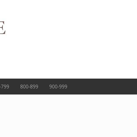
-799
800-899
900-999