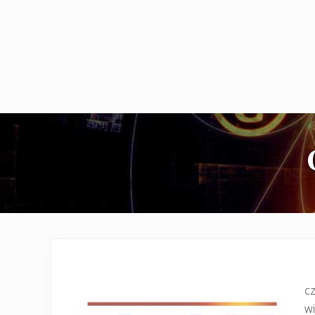
cz
wi