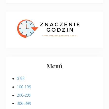
boczny
y
stronie
p
w
i
p
s
i
s
Menú
0-99
100-199
200-299
300-399