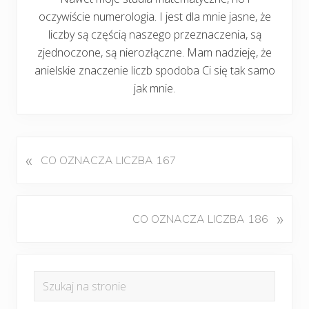
oczywiście numerologia. I jest dla mnie jasne, że
liczby są częścią naszego przeznaczenia, są
zjednoczone, są nierozłączne. Mam nadzieję, że
anielskie znaczenie liczb spodoba Ci się tak samo
jak mnie.
«
P
CO OZNACZA LICZBA 167
o
p
r
K
»
CO OZNACZA LICZBA 186
z
o
e
l
d
Pierwszy
e
n
Szukaj
j
panel
i
na
n
w