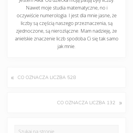
Nawet moje studia matematyczne, no i
oczywiście numerologia. I jest dla mnie jasne, że
liczby są częścią naszego przeznaczenia, są
zjednoczone, są nierozłączne. Mam nadzieję, że
anielskie znaczenie liczb spodoba Ci się tak samo
jak mnie.
«
P
CO OZNACZA LICZBA 528
o
p
r
K
»
CO OZNACZA LICZBA 132
z
o
e
l
d
Pierwszy
e
n
Szukaj
j
i