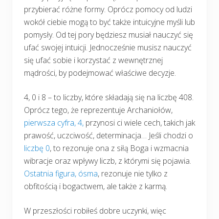
przybierać różne formy. Oprócz pomocy od ludzi
wokół ciebie mogą to być także intuicyjne myśli lub
pomysły. Od tej pory będziesz musiał nauczyć się
ufać swojej intuicji. Jednocześnie musisz nauczyć
się ufać sobie i korzystać z wewnętrznej
mądrości, by podejmować właściwe decyzje.
4, 0 i 8 – to liczby, które składają się na liczbę 408.
Oprócz tego, że reprezentuje Archaniołów,
pierwsza cyfra, 4,
przynosi ci wiele cech, takich jak
prawość, uczciwość, determinacja… Jeśli chodzi o
liczbę 0
, to rezonuje ona z siłą Boga i wzmacnia
wibracje oraz wpływy liczb, z którymi się pojawia.
Ostatnia figura, ósma
, rezonuje nie tylko z
obfitością i bogactwem, ale także z karmą.
W przeszłości robiłeś dobre uczynki, więc