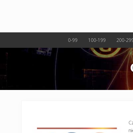
0-99
100-199
200-29
Cz
ni