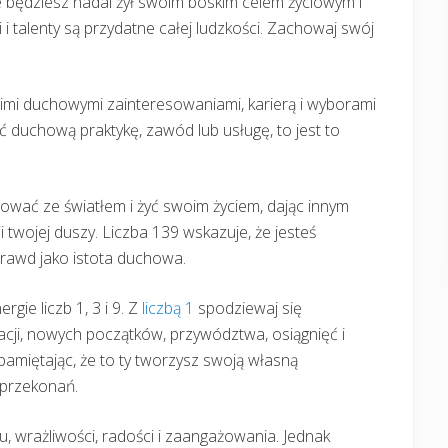
e będziesz nadal żył swoim boskim celem życiowym i
i talenty są przydatne całej ludzkości. Zachowaj swój
woimi duchowymi zainteresowaniami, karierą i wyborami
ąć duchową praktykę, zawód lub usługę, to jest to
acować ze światłem i żyć swoim życiem, dając innym
 twojej duszy. Liczba 139 wskazuje, że jesteś
rawd jako istota duchowa.
gie liczb 1, 3 i 9. Z
liczbą 1
spodziewaj się
racji, nowych początków, przywództwa, osiągnięć i
 pamiętając, że to ty tworzysz swoją własną
 przekonań.
, wrażliwości, radości i zaangażowania. Jednak