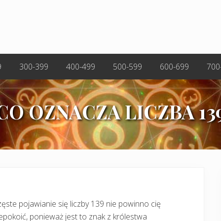
9
300-399
400-499
500-599
600-699
700
CO OZNACZA LICZBA 13
ęste pojawianie się liczby 139 nie powinno cię
epokoić, ponieważ jest to znak z królestwa