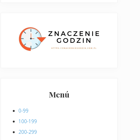
Menú
0-99
100-199
200-299