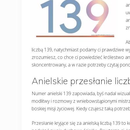
an
u
an
zn
Ab
liczbą 139, natychmiast podamy ci prawdziwe wyja
zrozumiesz, co chce ci powiedzieć królestwo an
skoncentrowany, a w razie potrzeby czytaj ponown
Anielskie przesłanie lic
Numer anielski 139 zapowiada, byś nadal wizua
modlitwy i rozmowy z wniebowstąpionymi mistrza
boskiej misji życiowej. Kiedy czujesz taką potr
Przesłanie kryjące się za anielską liczbą 139 to