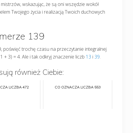
 mistrzów, wskazując, że są oni wszędzie wokół
celem Twojego życia i realizacją Twoich duchowych
umerze 139
39, poświęć trochę czasu na przeczytanie integralnej
(1 + 3) = 4. Ale i tak odkryj znaczenie liczb
13
i
39
.
sują również Ciebie:
CZA LICZBA 472
CO OZNACZA LICZBA 553