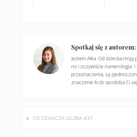
Spotkaj się z autorem
Jestem Alka. Od dziecka moją 
no i oczywiście numerologia. I 
przeznaczenia, są zjednoczone
znaczenie liczb spodoba Ci się
«
P
CO OZNACZA LICZBA 437
o
p