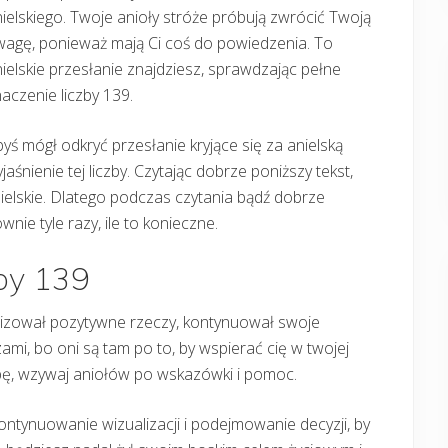
ielskiego. Twoje anioły stróże próbują zwrócić Twoją
wagę, ponieważ mają Ci coś do powiedzenia. To
ielskie przesłanie znajdziesz, sprawdzając pełne
aczenie liczby 139.
yś mógł odkryć przesłanie kryjące się za anielską
śnienie tej liczby. Czytając dobrze poniższy tekst,
ielskie. Dlatego podczas czytania bądź dobrze
ie tyle razy, ile to konieczne.
zby 139
lizował pozytywne rzeczy, kontynuował swoje
mi, bo oni są tam po to, by wspierać cię w twojej
zebę, wzywaj aniołów po wskazówki i pomoc.
 kontynuowanie wizualizacji i podejmowanie decyzji, by