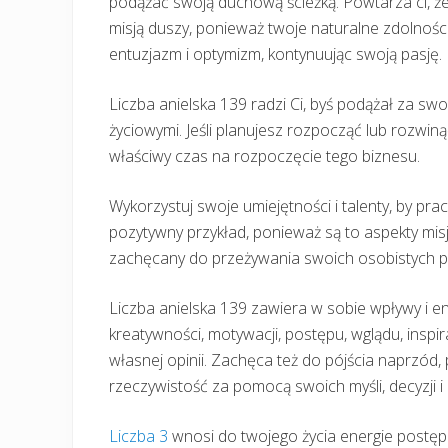
podążać swoją duchową ścieżką. Powtarza ci, ż
misją duszy, ponieważ twoje naturalne zdolności 
entuzjazm i optymizm, kontynuując swoją pasję.
Liczba anielska 139 radzi Ci, byś podążał za s
życiowymi. Jeśli planujesz rozpocząć lub rozwin
właściwy czas na rozpoczęcie tego biznesu.
Wykorzystuj swoje umiejętności i talenty, by pr
pozytywny przykład, ponieważ są to aspekty misji
zachęcany do przeżywania swoich osobistych p
Liczba anielska 139 zawiera w sobie wpływy i ener
kreatywności, motywacji, postępu, wglądu, inspi
własnej opinii. Zachęca też do pójścia naprzód,
rzeczywistość za pomocą swoich myśli, decyzji i
Liczba 3
wnosi do twojego życia energie postępu