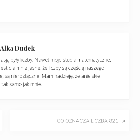
: Alka Dudek
pasją były liczby. Nawet moje studia matematyczne,
jest dla mnie jasne, że liczby są częścią naszego
, są nierozłączne. Mam nadzieję, że anielskie
 tak samo jak mnie.
K
»
CO OZNACZA LICZBA 821
o
l