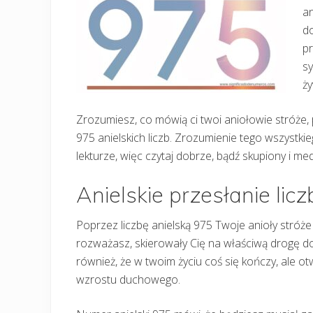
a
do
pr
sy
ż
Zrozumiesz, co mówią ci twoi aniołowie stróże,
975 anielskich liczb. Zrozumienie tego wszystki
lekturze, więc czytaj dobrze, bądź skupiony i me
Anielskie przesłanie lic
Poprzez liczbę anielską 975 Twoje anioły stróż
rozważasz, skierowały Cię na właściwą drogę d
również, że w twoim życiu coś się kończy, ale o
wzrostu duchowego.