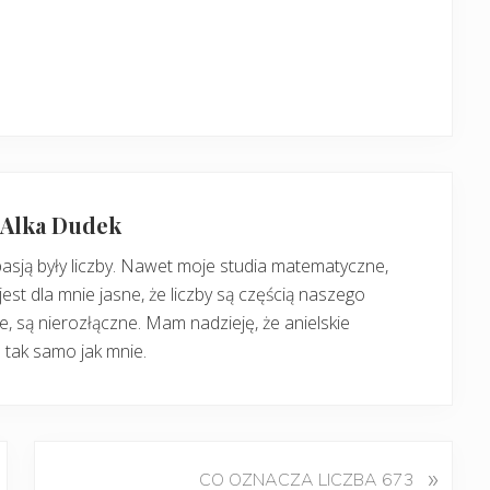
: Alka Dudek
pasją były liczby. Nawet moje studia matematyczne,
jest dla mnie jasne, że liczby są częścią naszego
, są nierozłączne. Mam nadzieję, że anielskie
 tak samo jak mnie.
K
»
CO OZNACZA LICZBA 673