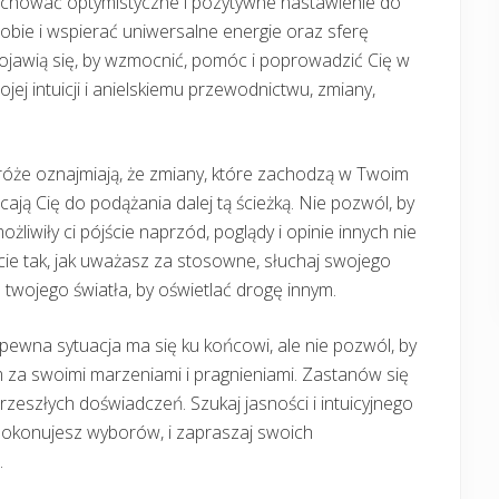
achować optymistyczne i pozytywne nastawienie do
sobie i wspierać uniwersalne energie oraz sferę
ojawią się, by wzmocnić, pomóc i poprowadzić Cię w
ej intuicji i anielskiemu przewodnictwu, zmiany,
stróże oznajmiają, że zmiany, które zachodzą w Twoim
cają Cię do podążania dalej tą ścieżką. Nie pozwól, by
żliwiły ci pójście naprzód, poglądy i opinie innych nie
ie tak, jak uważasz za stosowne, słuchaj swojego
 twojego światła, by oświetlać drogę innym.
 pewna sytuacja ma się ku końcowi, ale nie pozwól, by
za swoimi marzeniami i pragnieniami. Zastanów się
rzeszłych doświadczeń. Szukaj jasności i intuicyjnego
dokonujesz wyborów, i zapraszaj swoich
.