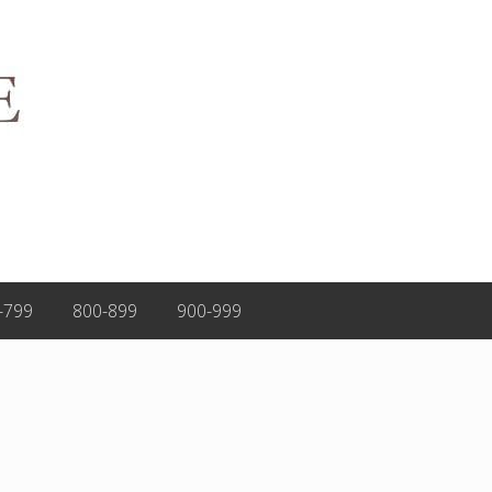
-799
800-899
900-999