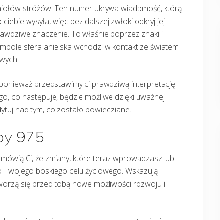
niołów stróżów. Ten numer ukrywa wiadomość, którą
 ciebie wysyła, więc bez dalszej zwłoki odkryj jej
awdziwe znaczenie. To właśnie poprzez znaki i
mbole sfera anielska wchodzi w kontakt ze światem
ywych.
 ponieważ przedstawimy ci prawdziwą interpretację
ego, co następuje, będzie możliwe dzięki uważnej
dytuj nad tym, co zostało powiedziane.
zby 975
e mówią Ci, że zmiany, które teraz wprowadzasz lub
o Twojego boskiego celu życiowego. Wskazują
tworzą się przed tobą nowe możliwości rozwoju i