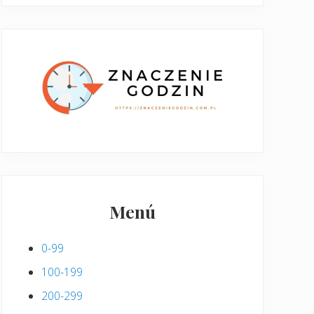
Menú
0-99
100-199
200-299