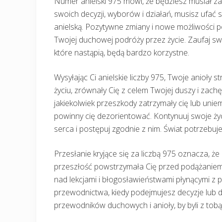
Numer anielski 975 mówi, że będziesz musiał z
swoich decyzji, wyborów i działań, musisz ufać 
anielską. Pozytywne zmiany i nowe możliwości p
Twojej duchowej podróży przez życie. Zaufaj swoj
które nastąpią, będą bardzo korzystne.
Wysyłając Ci anielskie liczby 975, Twoje anioły 
życiu, zrównały Cię z celem Twojej duszy i zachę
jakiekolwiek przeszkody zatrzymały cię lub uniemo
powinny cię dezorientować. Kontynuuj swoje życ
serca i postępuj zgodnie z nim. Świat potrzebuje
Przesłanie kryjące się za liczbą 975 oznacza, że
przeszłość powstrzymała Cię przed podążaniem 
nad lekcjami i błogosławieństwami płynącymi z p
przewodnictwa, kiedy podejmujesz decyzje lub 
przewodników duchowych i anioły, by byli z tobą