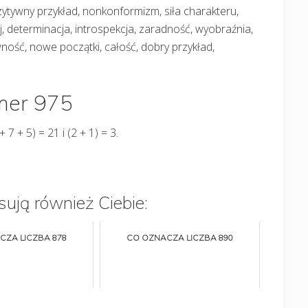
zytywny przykład, nonkonformizm, siła charakteru,
determinacja, introspekcja, zaradność, wyobraźnia,
ność, nowe początki, całość, dobry przykład,
umer 975
+ 7 + 5) = 21 i (2 + 1) = 3.
sują również Ciebie:
CZA LICZBA 878
CO OZNACZA LICZBA 890