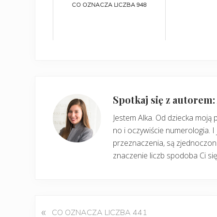
CO OZNACZA LICZBA 948
Spotkaj się z autorem
Jestem Alka. Od dziecka moją 
no i oczywiście numerologia. I 
przeznaczenia, są zjednoczone
znaczenie liczb spodoba Ci się
«
P
CO OZNACZA LICZBA 441