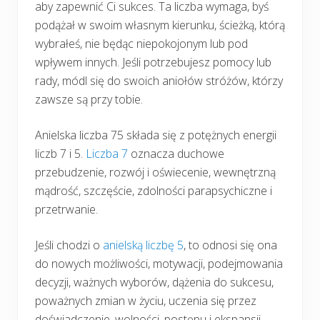
aby zapewnić Ci sukces. Ta liczba wymaga, byś
podążał w swoim własnym kierunku, ścieżką, którą
wybrałeś, nie będąc niepokojonym lub pod
wpływem innych. Jeśli potrzebujesz pomocy lub
rady, módl się do swoich aniołów stróżów, którzy
zawsze są przy tobie.
Anielska liczba 75 składa się z potężnych energii
liczb 7 i 5.
Liczba 7
oznacza duchowe
przebudzenie, rozwój i oświecenie, wewnętrzną
mądrość, szczęście, zdolności parapsychiczne i
przetrwanie.
Jeśli chodzi o
anielską liczbę 5
, to odnosi się ona
do nowych możliwości, motywacji, podejmowania
decyzji, ważnych wyborów, dążenia do sukcesu,
poważnych zmian w życiu, uczenia się przez
doświadczenie, wolności, postępu i ekspansji.