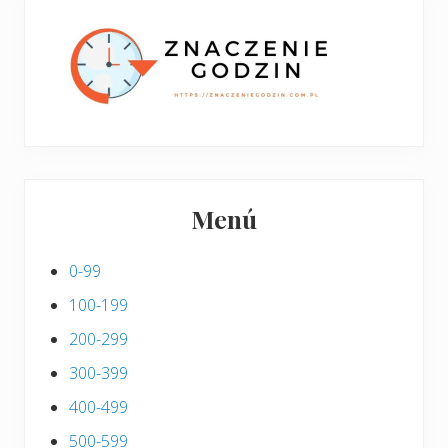
p
s
i
s
Menú
0-99
100-199
200-299
300-399
400-499
500-599