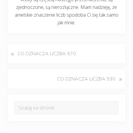
zjednoczone, są nierozłączne. Mam nadzieję, że
anielskie znaczenie liczb spodoba Ci się tak samo
jak mnie.
«
P
CO OZNACZA LICZBA 570
o
p
r
K
»
CO OZNACZA LICZBA 530
z
o
e
l
d
Pierwszy
e
n
Szukaj
j
panel
i
na
n
w
boczny
y
stronie
p
w
i