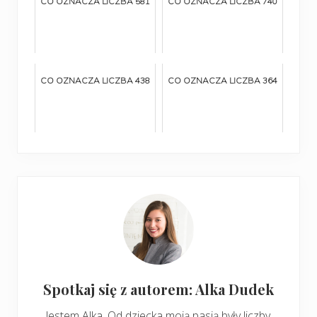
CO OZNACZA LICZBA 581
CO OZNACZA LICZBA 740
CO OZNACZA LICZBA 438
CO OZNACZA LICZBA 364
Spotkaj się z autorem: Alka Dudek
Jestem Alka. Od dziecka moją pasją były liczby.