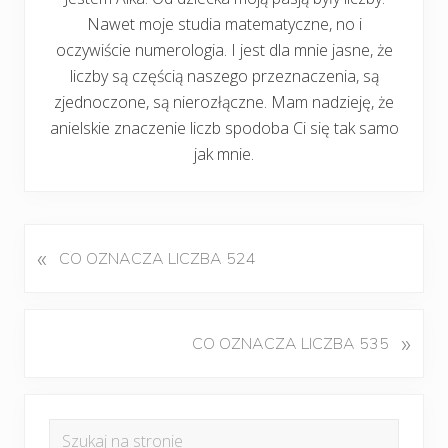
Nawet moje studia matematyczne, no i
oczywiście numerologia. I jest dla mnie jasne, że
liczby są częścią naszego przeznaczenia, są
zjednoczone, są nierozłączne. Mam nadzieję, że
anielskie znaczenie liczb spodoba Ci się tak samo
jak mnie.
«
P
CO OZNACZA LICZBA 524
o
p
r
K
»
CO OZNACZA LICZBA 535
z
o
e
l
d
Pierwszy
e
n
Szukaj
j
i