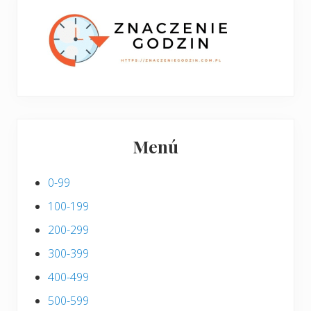
s
i
s
Menú
0-99
100-199
200-299
300-399
400-499
500-599