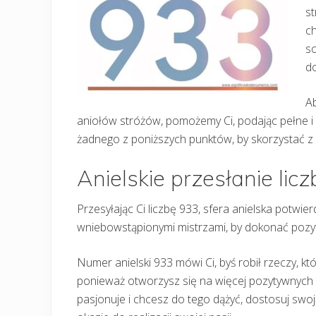
st
ch
so
do
Ab
aniołów stróżów, pomożemy Ci, podając pełne i
żadnego z poniższych punktów, by skorzystać z 
Anielskie przesłanie lic
Przesyłając Ci liczbę 933, sfera anielska potwi
wniebowstąpionymi mistrzami, by dokonać pozyt
Numer anielski 933 mówi Ci, byś robił rzeczy, k
ponieważ otworzysz się na więcej pozytywnych m
pasjonuje i chcesz do tego dążyć, dostosuj swoj