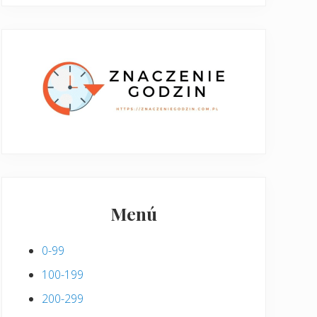
Menú
0-99
100-199
200-299