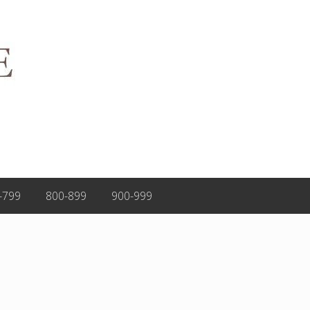
-799
800-899
900-999