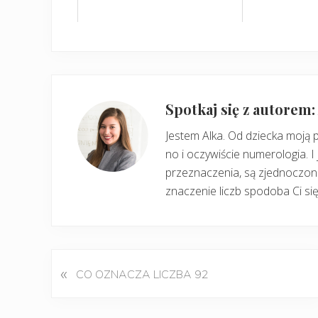
Spotkaj się z autorem
Jestem Alka. Od dziecka moją 
no i oczywiście numerologia. I 
przeznaczenia, są zjednoczone
znaczenie liczb spodoba Ci się
«
P
CO OZNACZA LICZBA 92
o
p