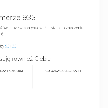
umerze 933
tróżów, możesz kontynuować czytanie o znaczeniu
 6.
zby
93
i
33
.
sują również Ciebie:
CZA LICZBA 951
CO OZNACZA LICZBA 54