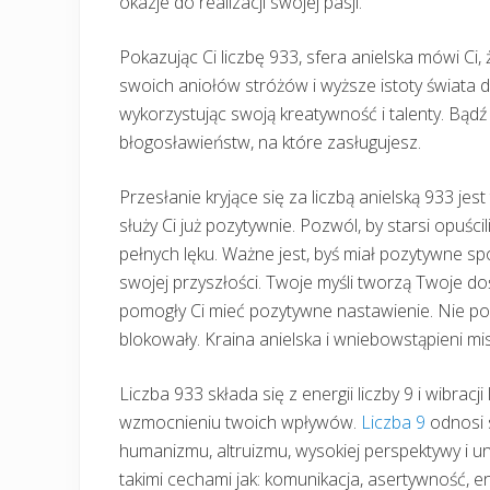
okazje do realizacji swojej pasji.
Pokazując Ci liczbę 933, sfera anielska mówi Ci,
swoich aniołów stróżów i wyższe istoty świata du
wykorzystując swoją kreatywność i talenty. Bąd
błogosławieństw, na które zasługujesz.
Przesłanie kryjące się za liczbą anielską 933 jest
służy Ci już pozytywnie. Pozwól, by starsi opuścil
pełnych lęku. Ważne jest, byś miał pozytywne sp
swojej przyszłości. Twoje myśli tworzą Twoje do
pomogły Ci mieć pozytywne nastawienie. Nie poz
blokowały. Kraina anielska i wniebowstąpieni mis
Liczba 933 składa się z energii liczby 9 i wibrac
wzmocnieniu twoich wpływów.
Liczba 9
odnosi 
humanizmu, altruizmu, wysokiej perspektywy i 
takimi cechami jak: komunikacja, asertywność, en