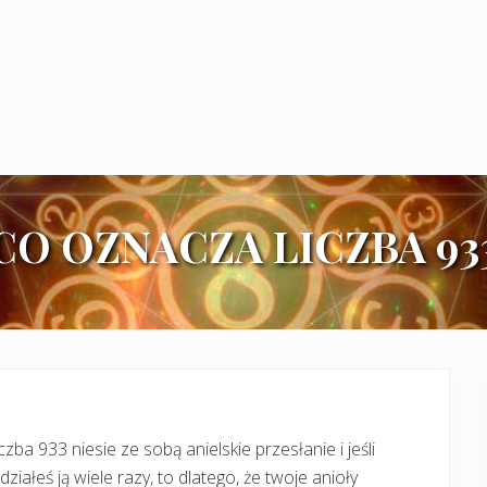
CO OZNACZA LICZBA 93
czba 933 niesie ze sobą anielskie przesłanie i jeśli
działeś ją wiele razy, to dlatego, że twoje anioły