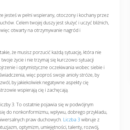
 że jesteś w pełni wspierany, otoczony i kochany przez
chów. Celem twojej duszy jest służyć i uczyć bliźnich,
ź więc otwarty na otrzymywanie nagród i
 takie, że musisz porzucić każdą sytuację, która nie
i twoje życie i nie trzymaj się kurczowo sytuacji
ojrzenie i optymistyczne oczekiwania wobec siebie i
świadczenia, więc poproś swoje anioły stróże, by
wól, by jakiekolwiek negatywne aspekty cię
trzowie wspierają cię i zachęcają.
ji liczby 3. To ostatnie pojawia się w podwójnym
się do nonkonformizmu, wpływu, dobrego przykładu,
uniwersalnych praw duchowych.
Liczba 3
wibruje z
tuzjazm, optymizm, umiejętności, talenty, rozwój,