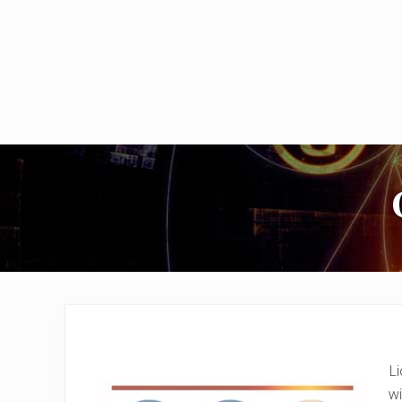
Li
wi