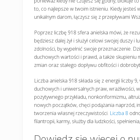
ponieważ kiedy nie czujesz się godny, blokuje to 
to, co najlepsze w twoim istnieniu. Kiedy jesteś
unikalnym darom, łączysz się z przepływami Ws
Poprzez liczbę 918 sfera anielska mówi, że rezul
będziesz dalej żył i służył celowi swojej duszy i lu
zdolności, by wypełnić swoje przeznaczenie. Dzi
duchowych wartości i prawd, a także skupieni
zmian oraz stałego dopływu obfitości i dobrobyt
Liczba anielska 918 składa się z energii liczby 9, 
duchowych i uniwersalnych praw, wrażliwości, w
pozytywnego przykładu, nonkonformizmu, altruiz
nowych początków, chęci podążania naprzód, indyw
tworzenia własnej rzeczywistości.
Liczba 8
odnos
filantropii, karmy, służby dla ludzkości, spełnien
Dowiedz się więcej o n