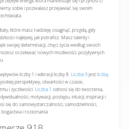
przepływ energii, która manifestuje się i przynosi ci
 wierny sobie i pozwalasz przejawiać się swoim
zechświata.
taty, które masz nadzieję osiągnąć, przyjdą, gdy
dzkości najlepiej, jak potrafisz. Masz talenty i
ęki swojej determinacji, chęci życia według swoich
u możesz oczekiwać nowych możliwości, pozytywnych
u.
wpływów liczby 1 i wibracji liczby 8.
Liczba 9
jest
liczbą
ysokiej perspektywy, otwartości w czasie,
mu i życzliwości.
Liczba 1
odnosi się do tworzenia,
idualności, motywacji, postępu, intuicji, inspiracji i
i się do samowystarczalności, samodzielności,
ia, bogactwa i rozeznania.
umerze 918