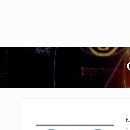
Je
po