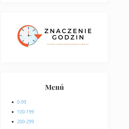
Menú
0-99
100-199
200-299