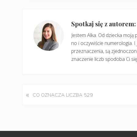
Spotkaj się z autorem
Jestem Alka. Od dziecka moją 
no i oczywiście numerologia. I 
przeznaczenia, są zjednoczone
znaczenie liczb spodoba Ci się
«
P
CO OZNACZA LICZBA 529
o
p
r
z
e
d