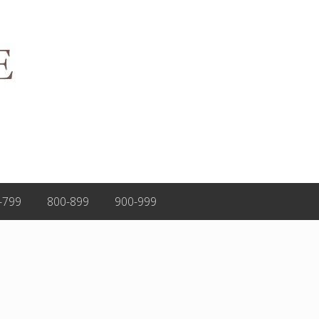
-799
800-899
900-999