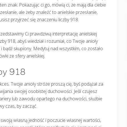
 ten znak. Pokazując ci go, mówią ci, że mają dla ciebie
zesłanie, ale żeby znaleźć to anielskie przesłanie,
sisz przyjrzeć się znaczeniu liczby 918.
zedstawimy Ci prawdziwą interpretację anielskiej
czby 918, abyś wiedział i rozumiał, co Twoje anioły
e i bądź skupiony. Medytuj nad wszystkim, co zostało
ki ze sfery anielskiej.
zby 918
kces. Twoje anioły stróże proszą cię, byś podążał za
ijania swojej osobistej duchowości. Jeśli czujesz
 kariery lub zawodu opartego na duchowości, służbie
wy czas, by zacząć.
 swoją własną jedność i poczucie własnej wartości,