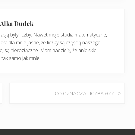
: Alka Dudek
pasją były liczby. Nawet moje studia matematyczne,
jest dla mnie jasne, że liczby są częścią naszego
, są nierozłączne. Mam nadzieję, że anielskie
 tak samo jak mnie.
K
»
CO OZNACZA LICZBA 677
o
l
e
j
n
y