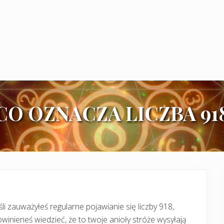
CO OZNACZA LICZBA 91
śli zauważyłeś regularne pojawianie się liczby 918,
winieneś wiedzieć, że to twoje anioły stróże wysyłają