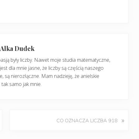
: Alka Dudek
pasją były liczby. Nawet moje studia matematyczne,
jest dla mnie jasne, że liczby są częścią naszego
, są nierozłączne. Mam nadzieję, że anielskie
 tak samo jak mnie.
K
»
CO OZNACZA LICZBA 918
o
l