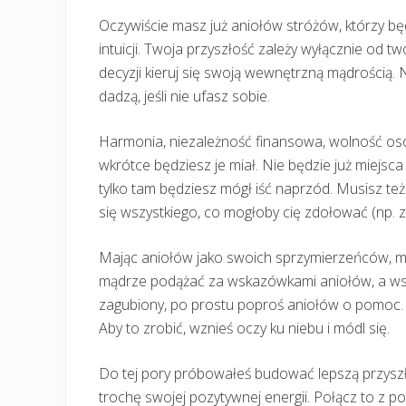
Oczywiście masz już aniołów stróżów, którzy będ
intuicji. Twoja przyszłość zależy wyłącznie od
decyzji kieruj się swoją wewnętrzną mądrością. N
dadzą, jeśli nie ufasz sobie.
Harmonia, niezależność finansowa, wolność oso
wkrótce będziesz je miał. Nie będzie już miejsca n
tylko tam będziesz mógł iść naprzód. Musisz te
się wszystkiego, co mogłoby cię zdołować (np. 
Mając aniołów jako swoich sprzymierzeńców, mas
mądrze podążać za wskazówkami aniołów, a wszy
zagubiony, po prostu poproś aniołów o pomoc. S
Aby to zrobić, wznieś oczy ku niebu i módl się.
Do tej pory próbowałeś budować lepszą przyszłoś
trochę swojej pozytywnej energii. Połącz to z 