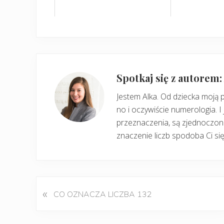
Spotkaj się z autorem
Jestem Alka. Od dziecka moją 
no i oczywiście numerologia. I 
przeznaczenia, są zjednoczone
znaczenie liczb spodoba Ci się
«
P
CO OZNACZA LICZBA 132
o
p