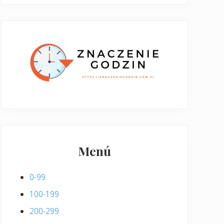
Menú
0-99
100-199
200-299