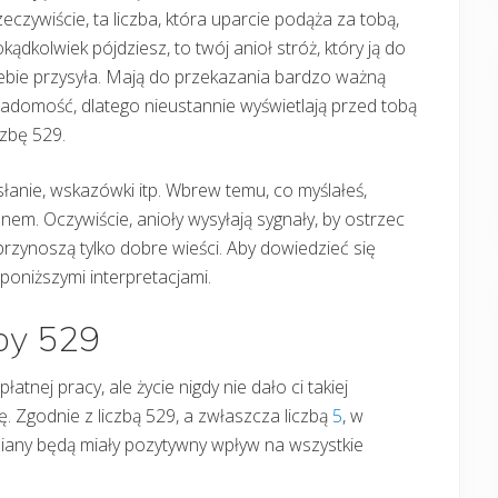
eczywiście, ta liczba, która uparcie podąża za tobą,
kądkolwiek pójdziesz, to twój anioł stróż, który ją do
ebie przysyła. Mają do przekazania bardzo ważną
adomość, dlatego nieustannie wyświetlają przed tobą
czbę 529.
słanie, wskazówki itp. Wbrew temu, co myślałeś,
enem. Oczywiście, anioły wysyłają sygnały, by ostrzec
zynoszą tylko dobre wieści. Aby dowiedzieć się
poniższymi interpretacjami.
zby 529
tnej pracy, ale życie nigdy nie dało ci takiej
. Zgodnie z liczbą 529, a zwłaszcza liczbą
5
, w
miany będą miały pozytywny wpływ na wszystkie