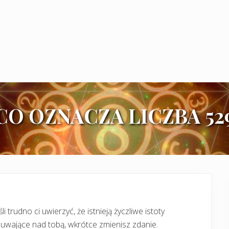
CO OZNACZA LICZBA 52
śli trudno ci uwierzyć, że istnieją życzliwe istoty
uwające nad tobą, wkrótce zmienisz zdanie.