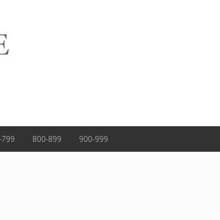
-799
800-899
900-999