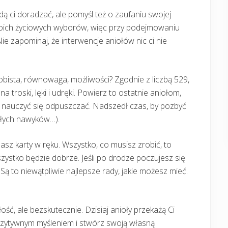
ą ci doradzać, ale pomyśl też o zaufaniu swojej
 twoich życiowych wyborów, więc przy podejmowaniu
ie zapominaj, że interwencje aniołów nic ci nie
bista, równowaga, możliwości? Zgodnie z liczbą 529,
a troski, lęki i udręki. Powierz to ostatnie aniołom,
ż nauczyć się odpuszczać. Nadszedł czas, by pozbyć
złych nawyków…).
z karty w ręku. Wszystko, co musisz zrobić, to
stko będzie dobrze. Jeśli po drodze poczujesz się
ą to niewątpliwie najlepsze rady, jakie możesz mieć.
ć, ale bezskutecznie. Dzisiaj anioły przekażą Ci
pozytywnym myśleniem i stwórz swoją własną