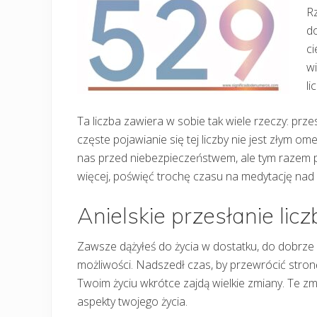
Rz
do
ci
wi
li
Ta liczba zawiera w sobie tak wiele rzeczy: prze
częste pojawianie się tej liczby nie jest złym om
nas przed niebezpieczeństwem, ale tym razem pr
więcej, poświęć trochę czasu na medytację nad 
Anielskie przesłanie lic
Zawsze dążyłeś do życia w dostatku, do dobrze pła
możliwości. Nadszedł czas, by przewrócić stronę
Twoim życiu wkrótce zajdą wielkie zmiany. Te z
aspekty twojego życia.