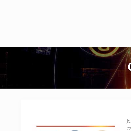
Je
cz