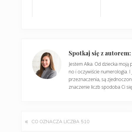
Spotkaj się z autorem
Jestem Alka. Od dziecka moją 
no i oczywiście numerologia. I 
przeznaczenia, są zjednoczone
znaczenie liczb spodoba Ci się
«
P
CO OZNACZA LICZBA 510
o