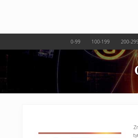
0-99
100-199
200-29
Zr
ty