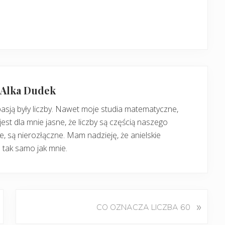
: Alka Dudek
pasją były liczby. Nawet moje studia matematyczne,
jest dla mnie jasne, że liczby są częścią naszego
, są nierozłączne. Mam nadzieję, że anielskie
 tak samo jak mnie.
K
»
CO OZNACZA LICZBA 60
o