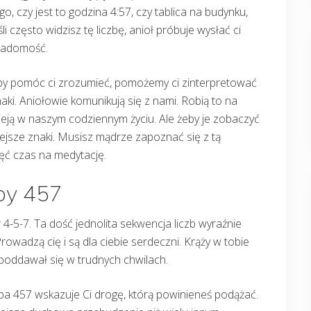
go, czy jest to godzina 4:57, czy tablica na budynku,
śli często widzisz tę liczbę, anioł próbuje wysłać ci
iadomość.
by pomóc ci zrozumieć, pomożemy ci zinterpretować
aki. Aniołowie komunikują się z nami. Robią to na
sieją w naszym codziennym życiu. Ale żeby je zobaczyć
ejsze znaki. Musisz mądrze zapoznać się z tą
ięć czas na medytację.
zby 457
4-5-7. Ta dość jednolita sekwencja liczb wyraźnie
rowadzą cię i są dla ciebie serdeczni. Krąży w tobie
 poddawał się w trudnych chwilach.
zba 457 wskazuje Ci drogę, którą powinieneś podążać.