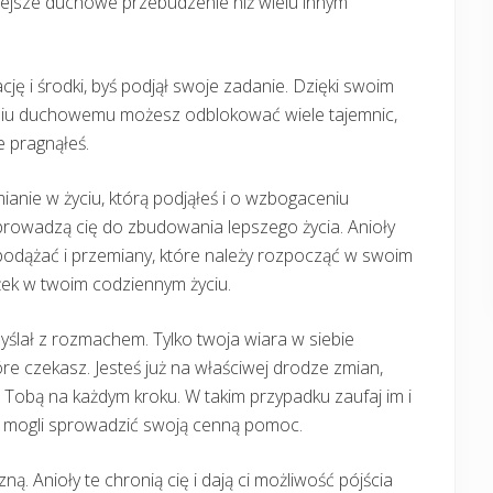
żniejsze duchowe przebudzenie niż wielu innym
ję i środki, byś podjął swoje zadanie. Dzięki swoim
niu duchowemu możesz odblokować wiele tajemnic,
 pragnąłeś.
ianie w życiu, którą podjąłeś i o wzbogaceniu
rowadzą cię do zbudowania lepszego życia. Anioły
 podążać i przemiany, które należy rozpocząć w swoim
eżek w twoim codziennym życiu.
myślał z rozmachem. Tylko twoja wiara w siebie
óre czekasz. Jesteś już na właściwej drodze zmian,
 Tobą na każdym kroku. W takim przypadku zaufaj im i
aby mogli sprowadzić swoją cenną pomoc.
ą. Anioły te chronią cię i dają ci możliwość pójścia