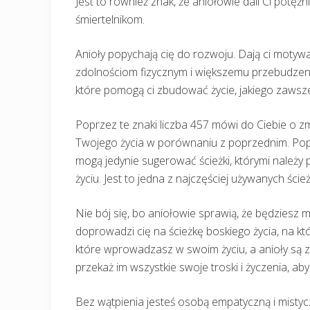
Jest to również znak, że aniołowie dali Ci potę
śmiertelnikom.
Anioły popychają cię do rozwoju. Dają ci motywac
zdolnościom fizycznym i większemu przebudze
które pomogą ci zbudować życie, jakiego zawsze
Poprzez te znaki liczba 457 mówi do Ciebie o zm
Twojego życia w porównaniu z poprzednim. Pop
mogą jedynie sugerować ścieżki, którymi należy
życiu. Jest to jedna z najczęściej używanych ści
Nie bój się, bo aniołowie sprawią, że będziesz 
doprowadzi cię na ścieżkę boskiego życia, na kt
które wprowadzasz w swoim życiu, a anioły są z
przekaż im wszystkie swoje troski i życzenia, 
Bez wątpienia jesteś osobą empatyczną i mistyczn