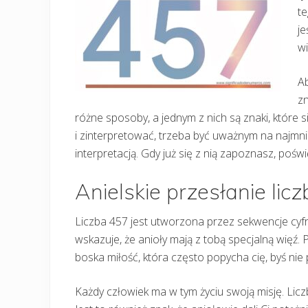
te
je
w
A
zn
różne sposoby, a jednym z nich są znaki, które 
i zinterpretować, trzeba być uważnym na najmni
interpretacją. Gdy już się z nią zapoznasz, pośw
Anielskie przesłanie lic
Liczba 457 jest utworzona przez sekwencje cyfr 
wskazuje, że anioły mają z tobą specjalną więź. P
boska miłość, która często popycha cię, byś nie
Każdy człowiek ma w tym życiu swoją misję. Lic