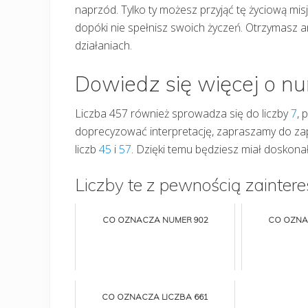
naprzód. Tylko ty możesz przyjąć tę życiową misj
dopóki nie spełnisz swoich życzeń. Otrzymasz a
działaniach.
Dowiedz się więcej o n
Liczba 457 również sprowadza się do liczby
7
, 
doprecyzować interpretację, zapraszamy do zap
liczb
45
i
57
. Dzięki temu będziesz miał doskonał
Liczby te z pewnością zaintere
CO OZNACZA NUMER 902
CO OZNA
CO OZNACZA LICZBA 661