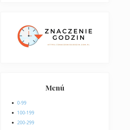
Menú
0-99
100-199
200-299