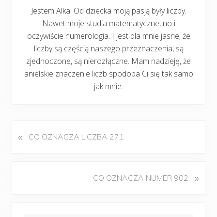
Jestem Alka. Od dziecka moją pasją były liczby.
Nawet moje studia matematyczne, no i
oczywiście numerologia. I jest dla mnie jasne, że
liczby są częścią naszego przeznaczenia, są
zjednoczone, są nierozłączne. Mam nadzieję, że
anielskie znaczenie liczb spodoba Ci się tak samo
jak mnie.
«
P
CO OZNACZA LICZBA 271
o
p
r
K
»
CO OZNACZA NUMER 902
z
o
e
l
d
Pierwszy
e
n