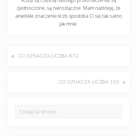
zjednoczone, są nierozłączne. Mam nadzieję, że
anielskie znaczenie liczb spodoba Ci się tak samo
jak mnie.
«
P
CO OZNACZA LICZBA 672
o
p
r
K
»
CO OZNACZA LICZBA 153
z
o
e
l
d
Pierwszy
e
n
Szukaj
j
panel
i
na
n
w
boczny
y
stronie
p
w
i