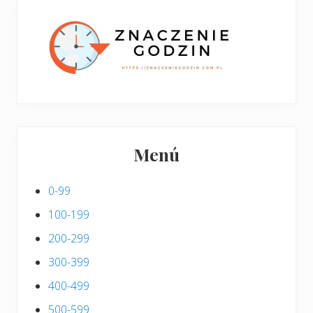
p
s
i
s
Menú
0-99
100-199
200-299
300-399
400-499
500-599