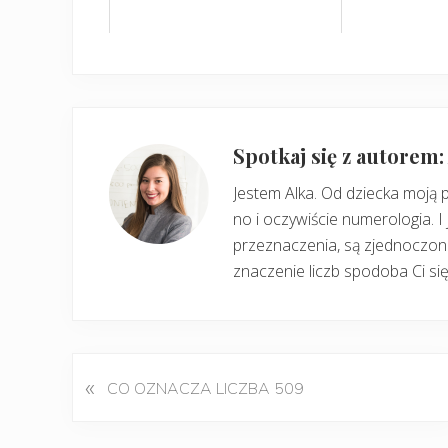
Spotkaj się z autorem
Jestem Alka. Od dziecka moją 
no i oczywiście numerologia. I 
przeznaczenia, są zjednoczone
znaczenie liczb spodoba Ci się
«
P
CO OZNACZA LICZBA 509
o
p