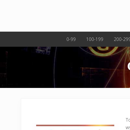
0-99
100-199
200-29
To
wy