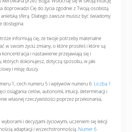
st kierowana przez Boga. Wsłuchaj się w swoją intuicję
óra doprowadzi Cię do życia zgodnie z Twoją osobistą
z anielską sferą. Dlatego zawsze musisz być świadomy
le dostępna.
stróże informują cię, że twoje potrzeby materialne
w swoim życiu zmiany, o które prosiłeś i które są
koncentracja i nastawienie przejawiają się i
, których dokonujesz, dotyczą sposobu, w jaki
iowy i misję duszy.
numeru 1, cech numeru 5 i wpływów numeru 6.
Liczba 1
 osiągania celów, autonomii, intuicji, determinacji i
enie własnej rzeczywistości poprzez przekonania,
wyborami i decyzjami życiowymi, uczeniem się lekcji
nością adaptacji i wszechstronnością.
Numer 6