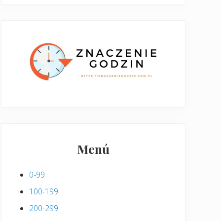
Menú
0-99
100-199
200-299