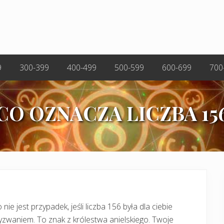
9
300-399
400-499
500-599
600-699
700
CO OZNACZA LICZBA 15
 nie jest przypadek, jeśli liczba 156 była dla ciebie
zwaniem. To znak z królestwa anielskiego. Twoje