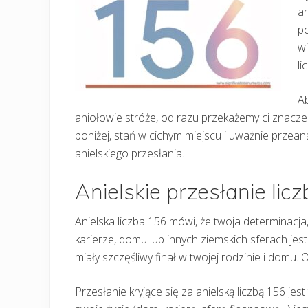
an
po
wi
li
Ab
aniołowie stróże, od razu przekażemy ci znaczeni
poniżej, stań w cichym miejscu i uważnie przeana
anielskiego przesłania.
Anielskie przesłanie lic
Anielska liczba 156 mówi, że twoja determinacj
karierze, domu lub innych ziemskich sferach j
miały szczęśliwy finał w twojej rodzinie i domu. 
Przesłanie kryjące się za anielską liczbą 156 jes