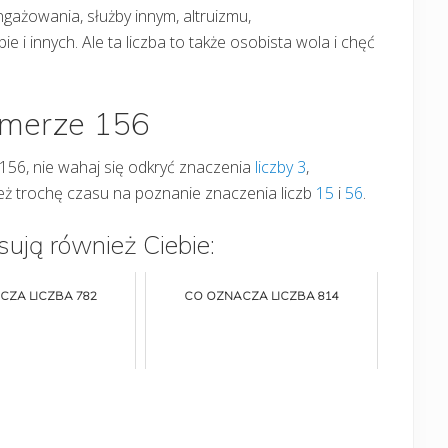
gażowania, służby innym, altruizmu,
e i innych. Ale ta liczba to także osobista wola i chęć
umerze 156
y 156, nie wahaj się odkryć znaczenia
liczby 3
,
 też trochę czasu na poznanie znaczenia liczb
15
i
56
.
sują również Ciebie:
CZA LICZBA 782
CO OZNACZA LICZBA 814