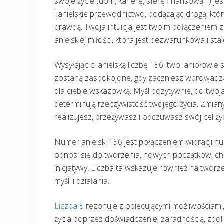
swoje życie (dom, karierę, sferę finansową…) je
i anielskie przewodnictwo, podążając drogą, kt
prawdą. Twoja intuicja jest twoim połączeniem 
anielskiej miłości, która jest bezwarunkowa i sta
Wysyłając ci anielską liczbę 156, twoi aniołowie 
zostaną zaspokojone, gdy zaczniesz wprowadzać 
dla ciebie wskazówką. Myśl pozytywnie, bo twoja 
determinują rzeczywistość twojego życia. Zmiany
realizujesz, przeżywasz i odczuwasz swój cel życ
Numer anielski 156 jest połączeniem wibracji 
odnosi się do tworzenia, nowych początków, chęci
inicjatywy. Liczba ta wskazuje również na tworz
myśli i działania.
Liczba 5
rezonuje z obiecującymi możliwościami, 
życia poprzez doświadczenie, zaradnością, zdol