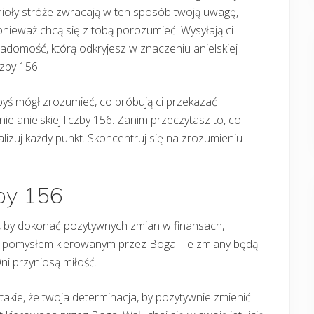
ioły stróże zwracają w ten sposób twoją uwagę,
nieważ chcą się z tobą porozumieć. Wysyłają ci
adomość, którą odkryjesz w znaczeniu anielskiej
czby 156.
yś mógł zrozumieć, co próbują ci przekazać
e anielskiej liczby 156. Zanim przeczytasz to, co
lizuj każdy punkt. Skoncentruj się na zrozumieniu
zby 156
a, by dokonać pozytywnych zmian w finansach,
est pomysłem kierowanym przez Boga. Te zmiany będą
Oni przyniosą miłość.
t takie, że twoja determinacja, by pozytywnie zmienić