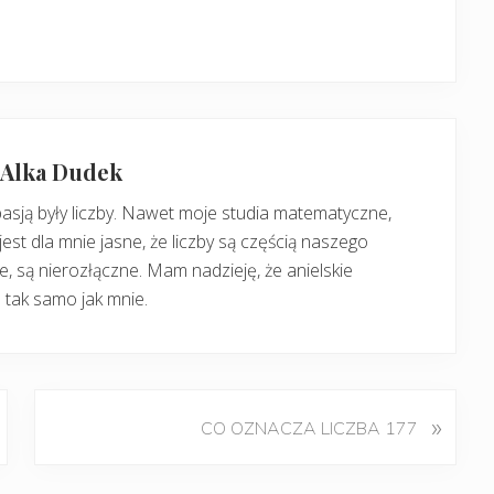
: Alka Dudek
pasją były liczby. Nawet moje studia matematyczne,
jest dla mnie jasne, że liczby są częścią naszego
, są nierozłączne. Mam nadzieję, że anielskie
 tak samo jak mnie.
K
»
CO OZNACZA LICZBA 177
o
l