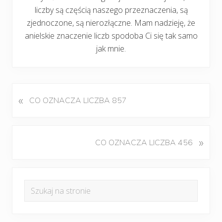
liczby są częścią naszego przeznaczenia, są
zjednoczone, są nierozłączne. Mam nadzieję, że
anielskie znaczenie liczb spodoba Ci się tak samo
jak mnie.
«
P
CO OZNACZA LICZBA 857
o
p
r
K
»
CO OZNACZA LICZBA 456
z
o
e
l
d
Pierwszy
e
n
Szukaj
j
panel
i
na
n
w
boczny
y
stronie
p