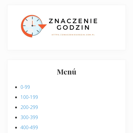
w
i
p
s
i
s
Menú
0-99
100-199
200-299
300-399
400-499