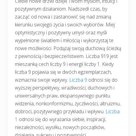
Ciebie nowe drzwi dzięki Twoim myślom, intuicji i
pozytywnym działaniom. Nadszedł czas, by
zacząć od nowa i zastanowić się nad zmianą
kierunku swojego życia i swoich wyborów. Miej
optymistyczny i pozytywny umysł oraz myśli
wypełnione światłem i miłością i wykorzystaj te
nowe możliwości. Podążaj swoją duchową ścieżką
z pewnością i bezpieczeństwem. Liczba 919 jest
mieszanką cech liczby 9 i energii liczby 1. Kiedy
liczba 9 pojawia się w dwóch egzemplarzach,
wzmacnia swoje wpływy.
Liczba 9
odnosi się do
wyższej perspektywy, wrażliwości, duchowych i
uniwersalnych praw, ekspansywnego punktu
widzenia, nonkonformizmu, życzliwości, altruizmu,
dobroci, pozytywnego przykładu i wpływu.
Liczba
1
odnosi się do wyrażania siebie, inspiracji,
niezależności, wysiłku, nowych początków,
działania, sukcesu i pozytywności.