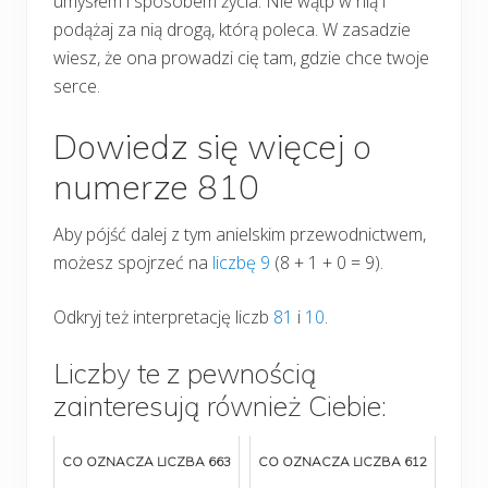
umysłem i sposobem życia. Nie wątp w nią i
podążaj za nią drogą, którą poleca. W zasadzie
wiesz, że ona prowadzi cię tam, gdzie chce twoje
serce.
Dowiedz się więcej o
numerze 810
Aby pójść dalej z tym anielskim przewodnictwem,
możesz spojrzeć na
liczbę 9
(8 + 1 + 0 = 9).
Odkryj też interpretację liczb
81
i
10
.
Liczby te z pewnością
zainteresują również Ciebie:
CO OZNACZA LICZBA 663
CO OZNACZA LICZBA 612