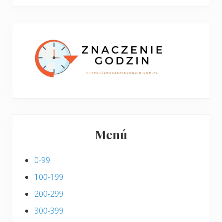
boczny
y
stronie
p
w
i
p
s
i
s
Menú
0-99
100-199
200-299
300-399