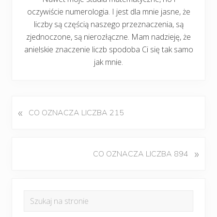
oczywiście numerologia. I jest dla mnie jasne, że
liczby są częścią naszego przeznaczenia, są
zjednoczone, są nierozłączne. Mam nadzieję, że
anielskie znaczenie liczb spodoba Ci się tak samo
jak mnie.
«
P
CO OZNACZA LICZBA 215
o
p
r
K
»
CO OZNACZA LICZBA 894
z
o
e
l
d
Pierwszy
e
n
Szukaj
j
panel
i
na
n
w