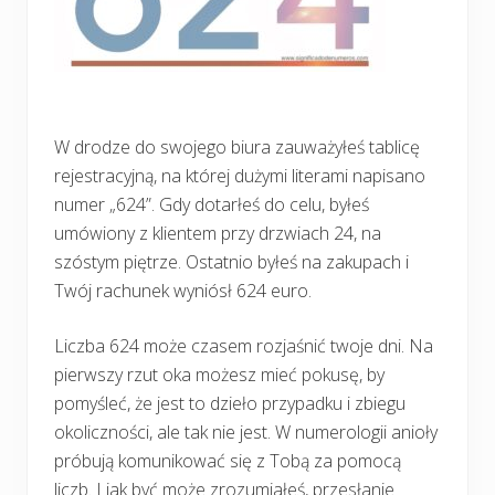
W drodze do swojego biura zauważyłeś tablicę
rejestracyjną, na której dużymi literami napisano
numer „624”. Gdy dotarłeś do celu, byłeś
umówiony z klientem przy drzwiach 24, na
szóstym piętrze. Ostatnio byłeś na zakupach i
Twój rachunek wyniósł 624 euro.
Liczba 624 może czasem rozjaśnić twoje dni. Na
pierwszy rzut oka możesz mieć pokusę, by
pomyśleć, że jest to dzieło przypadku i zbiegu
okoliczności, ale tak nie jest. W numerologii anioły
próbują komunikować się z Tobą za pomocą
liczb. I jak być może zrozumiałeś, przesłanie