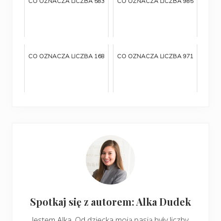
CO OZNACZA LICZBA 583
CO OZNACZA LICZBA 985
CO OZNACZA LICZBA 168
CO OZNACZA LICZBA 971
Spotkaj się z autorem: Alka Dudek
Jestem Alka. Od dziecka moją pasją były liczby.