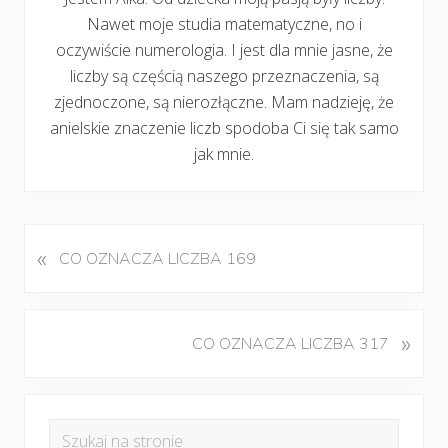
Nawet moje studia matematyczne, no i
oczywiście numerologia. I jest dla mnie jasne, że
liczby są częścią naszego przeznaczenia, są
zjednoczone, są nierozłączne. Mam nadzieję, że
anielskie znaczenie liczb spodoba Ci się tak samo
jak mnie.
«
P
CO OZNACZA LICZBA 169
o
p
r
K
»
CO OZNACZA LICZBA 317
z
o
e
l
d
Pierwszy
e
n
Szukaj
j
i