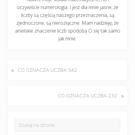
oczywiście numerologia. I jest dla mnie jasne, że
liczby są częścią naszego przeznaczenia, są
zjednoczone, są nierozłączne. Mam nadzieję, że
anielskie znaczenie liczb spodoba Ci się tak samo
jak mnie.
«
P
CO OZNACZA LICZBA 542
o
p
r
K
»
CO OZNACZA LICZBA 232
z
o
e
l
d
Pierwszy
e
n
Szukaj
j
panel
i
na
n
w