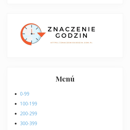
boczny
y
stronie
p
w
i
p
s
i
s
Menú
0-99
100-199
200-299
300-399