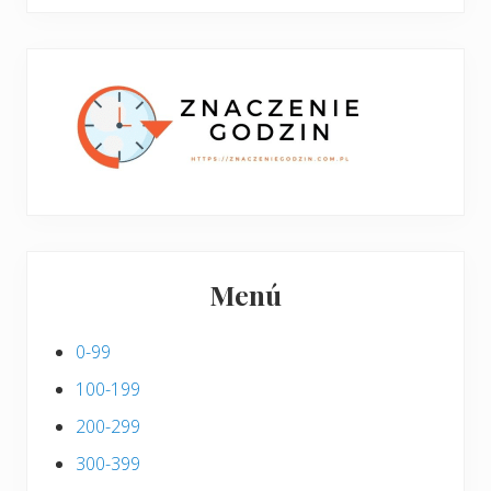
boczny
y
stronie
p
w
i
p
s
i
s
Menú
0-99
100-199
200-299
300-399