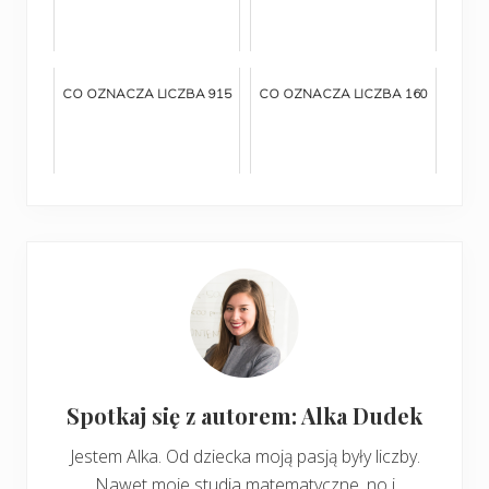
CO OZNACZA LICZBA 915
CO OZNACZA LICZBA 160
Spotkaj się z autorem: Alka Dudek
Jestem Alka. Od dziecka moją pasją były liczby.
Nawet moje studia matematyczne, no i