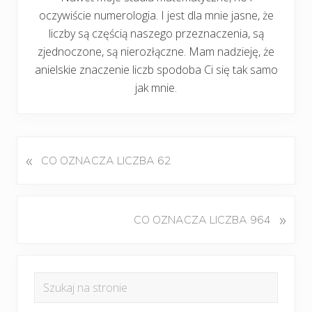
oczywiście numerologia. I jest dla mnie jasne, że
liczby są częścią naszego przeznaczenia, są
zjednoczone, są nierozłączne. Mam nadzieję, że
anielskie znaczenie liczb spodoba Ci się tak samo
jak mnie.
«
P
CO OZNACZA LICZBA 62
o
p
r
K
»
CO OZNACZA LICZBA 964
z
o
e
l
d
Pierwszy
e
n
Szukaj
j
panel
i
na
n
w