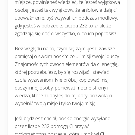
miejsce, powinieneś wiedzieć, że jesteś wyjątkową
osobą. Jesteś tak wyjątkowy, że aniołowie dają ci
upoważnienie, byś wzywał ich podczas modlitwy,
gdy jesteś w potrzebie. Liczba 232 to znak, że
zgadzają się dać ci wszystko, o co ich poprosisz.
Bez względu na to, czym się zajmujesz, zawsze
pamiętaj o swoim boskim celu i misji swojej duszy.
Znajomość tych dwóch elementów da ci energię,
której potrzebujesz, by się rozwijać i stawiać
czoła wyzwaniom. Nie próbuj kopiować misji
duszy innej osoby, ponieważ mocne strony i
wiedza, które zdobyłeś do tej pory, pozwolą ci
wypełnić twoją misję i tylko twoją misję.
Jeśli będziesz chciał, boskie energie wysyłane
przez liczbę 232 pomogą Ci przyjąć
dyplomatyczną postawę, która umożliwi Ci