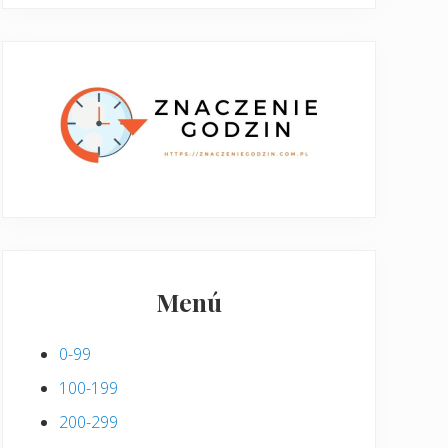
Menú
0-99
100-199
200-299