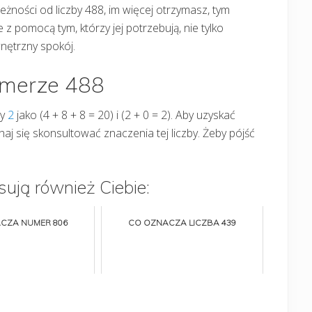
eżności od liczby 488, im więcej otrzymasz, tym
z pomocą tym, którzy jej potrzebują, nie tylko
wnętrzny spokój.
umerze 488
by
2
jako (4 + 8 + 8 = 20) i (2 + 0 = 2). Aby uzyskać
haj się skonsultować znaczenia tej liczby. Żeby pójść
sują również Ciebie:
CZA NUMER 806
CO OZNACZA LICZBA 439