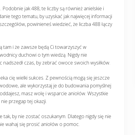
8. Podobnie jak 488, te liczby są również anielskie i
anie tego tematu, by uzyskać jak najwięcej informacji
szczegółów, powinieneś wiedzieć, że liczba 488 łączy
są tam i że zawsze będą Ci towarzyszyć w
zewodnicy duchowi o tym wiedzą. Nigdy nie
ęc nadszedł czas, by zebrać owoce swoich wysiłków.
czeka cię wielki sukces. Z pewnością mogą się jeszcze
wodowe, ale wykorzystaj je do budowania pomyślnej
poddajesz, masz wolę i wsparcie aniołów. Wszystkie
nie przegap tej okazji.
tak, by nie zostać oszukanym. Dlatego nigdy się nie
y nie wahaj się prosić aniołów o pomoc.