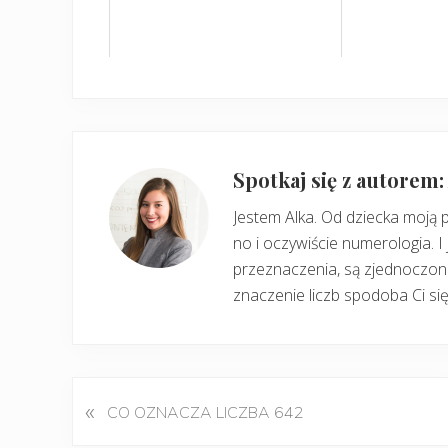
Spotkaj się z autorem
Jestem Alka. Od dziecka moją 
no i oczywiście numerologia. I 
przeznaczenia, są zjednoczone
znaczenie liczb spodoba Ci się
«
P
CO OZNACZA LICZBA 642
o