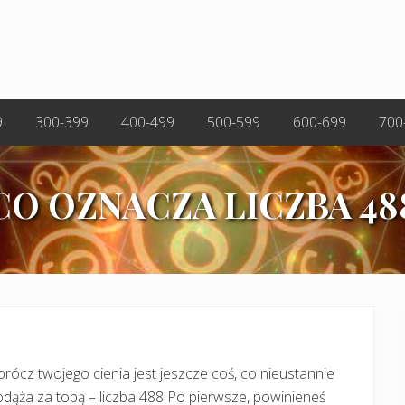
9
300-399
400-499
500-599
600-699
700
CO OZNACZA LICZBA 48
rócz twojego cienia jest jeszcze coś, co nieustannie
dąża za tobą – liczba 488 Po pierwsze, powinieneś