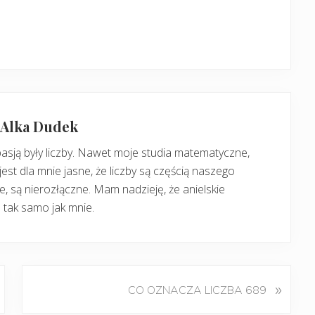
: Alka Dudek
pasją były liczby. Nawet moje studia matematyczne,
jest dla mnie jasne, że liczby są częścią naszego
, są nierozłączne. Mam nadzieję, że anielskie
 tak samo jak mnie.
K
»
CO OZNACZA LICZBA 689
o