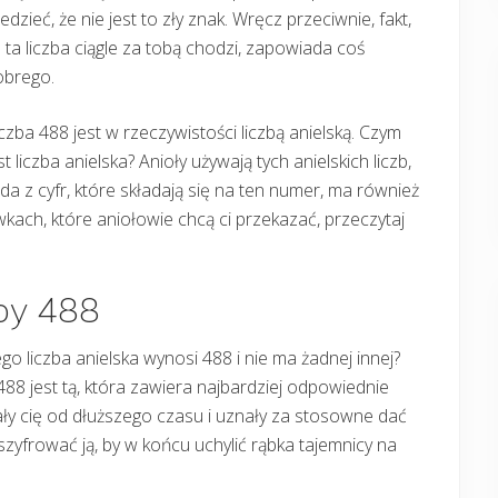
edzieć, że nie jest to zły znak. Wręcz przeciwnie, fakt,
 ta liczba ciągle za tobą chodzi, zapowiada coś
obrego.
czba 488 jest w rzeczywistości liczbą anielską. Czym
st liczba anielska? Anioły używają tych anielskich liczb,
 z cyfr, które składają się na ten numer, ma również
kach, które aniołowie chcą ci przekazać, przeczytaj
zby 488
ego liczba anielska wynosi 488 i nie ma żadnej innej?
j 488 jest tą, która zawiera najbardziej odpowiednie
ały cię od dłuższego czasu i uznały za stosowne dać
zszyfrować ją, by w końcu uchylić rąbka tajemnicy na