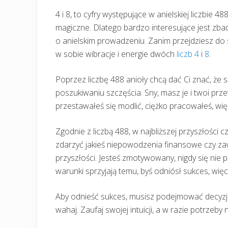
4 i 8, to cyfry występujące w anielskiej liczbie 48
magiczne. Dlatego bardzo interesujące jest zbad
o anielskim prowadzeniu. Zanim przejdziesz do 
w sobie wibracje i energie dwóch
liczb 4
i
8
.
Poprzez liczbę 488 anioły chcą dać Ci znać, że 
poszukiwaniu szczęścia. Sny, masz je i twoi pr
przestawałeś się modlić, ciężko pracowałeś, wi
Zgodnie z liczbą 488, w najbliższej przyszłości 
zdarzyć jakieś niepowodzenia finansowe czy za
przyszłości. Jesteś zmotywowany, nigdy się nie 
warunki sprzyjają temu, byś odniósł sukces, więc 
Aby odnieść sukces, musisz podejmować decyzje 
wahaj. Zaufaj swojej intuicji, a w razie potrzeb