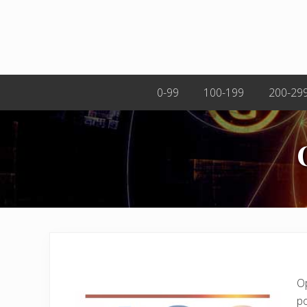
0-99
100-199
200-29
Op
po