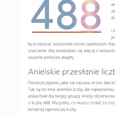
wi
że
d
Li
je
by przekazać wskazówki swoim opiekunom. Każda
znaczenie. Aby dowiedzieć się więcej o wskazów
uważnie poniższe akapity.
Anielskie przesłanie lic
Pierwsze pytanie, jakie się nasuwa, brzmi: dlacz
Tak, są też inne anielskie liczby, ale najwyraźnie
wskazówki dla twojej sytuacji. Anioły obserwow
ci liczbę 488. Wszystko, co musisz zrobić, to ro
temat tej tajemniczej liczby.