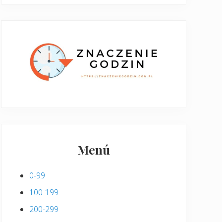
Menú
0-99
100-199
200-299