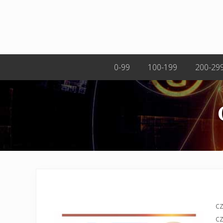
0-99
100-199
200-29
cz
c