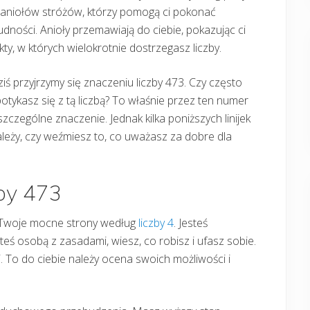
 aniołów stróżów, którzy pomogą ci pokonać
udności. Anioły przemawiają do ciebie, pokazując ci
kty, w których wielokrotnie dostrzegasz liczby.
iś przyjrzymy się znaczeniu liczby 473. Czy często
otykasz się z tą liczbą? To właśnie przez ten numer
zczególne znaczenie. Jednak kilka poniższych linijek
zależy, czy weźmiesz to, co uważasz za dobre dla
zby 473
o Twoje mocne strony według
liczby 4
. Jesteś
eś osobą z zasadami, wiesz, co robisz i ufasz sobie.
i. To do ciebie należy ocena swoich możliwości i