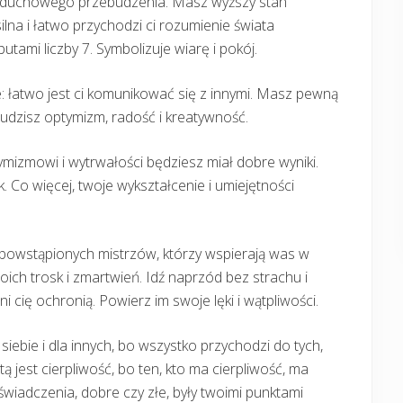
i duchowego przebudzenia. Masz wyższy stan
silna i łatwo przychodzi ci rozumienie świata
tami liczby 7. Symbolizuje wiarę i pokój.
e: łatwo jest ci komunikować się z innymi. Masz pewną
 Budzisz optymizm, radość i kreatywność.
ymizmowi i wytrwałości będziesz miał dobre wyniki.
 Co więcej, twoje wykształcenie i umiejętności
.
niebowstąpionych mistrzów, którzy wspierają was w
oich trosk i zmartwień. Idź naprzód bez strachu i
 cię ochronią. Powierz im swoje lęki i wątpliwości.
 siebie i dla innych, bo wszystko przychodzi do tych,
ą jest cierpliwość, bo ten, kto ma cierpliwość, ma
świadczenia, dobre czy złe, były twoimi punktami