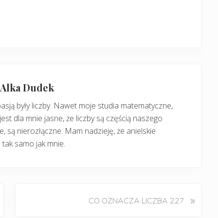
: Alka Dudek
pasją były liczby. Nawet moje studia matematyczne,
jest dla mnie jasne, że liczby są częścią naszego
, są nierozłączne. Mam nadzieję, że anielskie
 tak samo jak mnie.
K
»
CO OZNACZA LICZBA 227
o