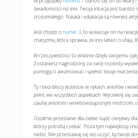
W przypadku
numeru 7
odnosi się on do wiary 
świadomości niż inni. Twoja intuicja jest bardzo 
zrozumiałego. Nauka i edukacja są również atrybu
Jeśli chodzi o
numer 3
, to wskazuje on na relacj
charyzmę, która sprawia, że inni łatwo ci ufają.
W rzeczywistości to właśnie dzięki swojemu opt
Zostaniesz nagrodzony za swój osobisty wysiłek.
pomogą ci awansować i spełnić twoje marzenia
Ty i twoi bliscy jesteście w rękach aniołów i w
pełni, we wszystkich aspektach. Wyrzeknij się sw
zaufaj aniołom i wniebowstąpionym mistrzom, oni
Ostatnie przesłanie dla ciebie: bądź cierpliwy dla
którzy potrafią czekać. Poza tym największą cnot
niebo. Nie przestawaj się też uczyć, by twoje do