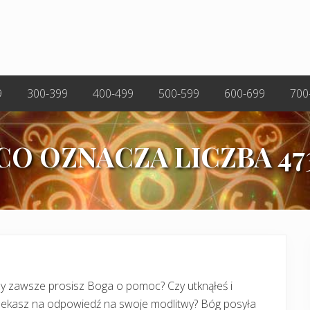
9
300-399
400-499
500-599
600-699
700
CO OZNACZA LICZBA 47
y zawsze prosisz Boga o pomoc? Czy utknąłeś i
zekasz na odpowiedź na swoje modlitwy? Bóg posyła