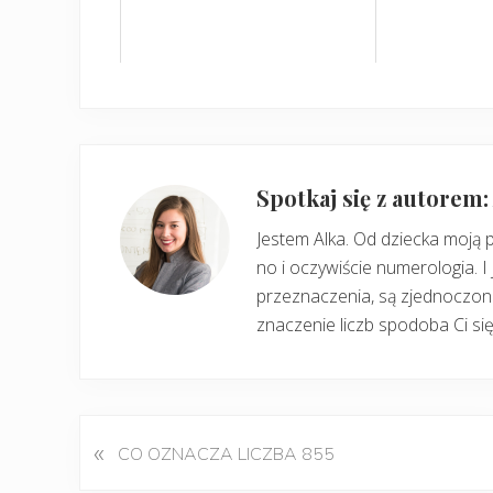
Spotkaj się z autorem
Jestem Alka. Od dziecka moją 
no i oczywiście numerologia. I 
przeznaczenia, są zjednoczone
znaczenie liczb spodoba Ci się
«
P
CO OZNACZA LICZBA 855
o