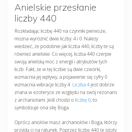
Anielskie przesłanie
liczby 440
Rozkładając liczbę 440 na czynniki pierwsze,
można wyróżnić dwie liczby: 4 i 0. Należy
wiedzieć, że podobnie jak liczba 440, liczby te są
również anielskie. Co więcej, liczba 440 czerpie
swoją anielską moc z energii i atrybutów tych
liczb. Fakt, że w tej liczbie są dwie czwórki,
wzmacnia jej wpływy, a pojawienie się cyfry 0
wzmacnia wibracje liczby 4.
Liczba 4
jest dobrze
znana w ezoteryce ze względu na swój rezonans
z archaniołami. Jeśli chodzi o
liczbę 0
, to
symbolizuje ona siłę Boga.
Oprócz aniołów masz archaniołów i Boga, którzy
przyjdą ci na ratunek. Poprzez liczbę 440 te istoty