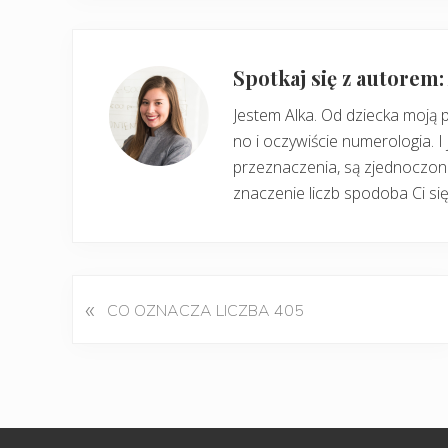
Spotkaj się z autorem
Jestem Alka. Od dziecka moją 
no i oczywiście numerologia. I 
przeznaczenia, są zjednoczone
znaczenie liczb spodoba Ci się
«
P
CO OZNACZA LICZBA 405
o
p
r
z
e
d