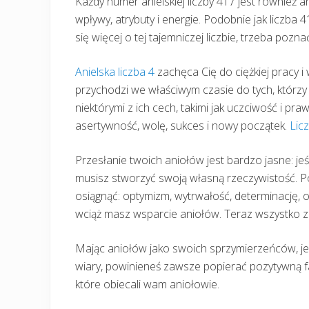
Każdy numer anielskiej liczby 417 jest również an
wpływy, atrybuty i energie. Podobnie jak liczba 
się więcej o tej tajemniczej liczbie, trzeba poznać
Anielska liczba 4
zachęca Cię do ciężkiej pracy i
przychodzi we właściwym czasie do tych, którzy 
niektórymi z ich cech, takimi jak uczciwość i praw
asertywność, wolę, sukces i nowy początek.
Lic
Przesłanie twoich aniołów jest bardzo jasne: jeś
musisz stworzyć swoją własną rzeczywistość. Po
osiągnąć: optymizm, wytrwałość, determinację, od
wciąż masz wsparcie aniołów. Teraz wszystko za
Mając aniołów jako swoich sprzymierzeńców, je
wiary, powinieneś zawsze popierać pozytywną f
które obiecali wam aniołowie.