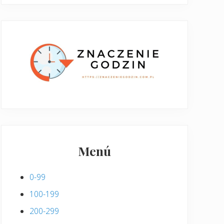
Menú
0-99
100-199
200-299