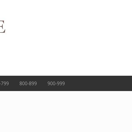
-799
800-899
900-999