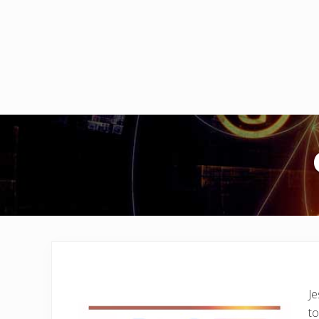
Je
to