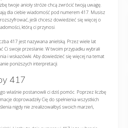
czbę twoje anioły stróże chcą zwrócić twoją uwagę.
ają dla ciebie wiadomość pod numerem 417. Musisz
 rozszyfrować, jeśli chcesz dowiedzieć się więcej o
adomości, którą ci przynosi.
czba 417 jest nazywana anielską. Przez wiele lat
zać Ci swoje przesłanie. W twoim przypadku wybrali
nia i wskazówki. Aby dowiedzieć się więcej na temat
nie poniższych interpretacji.
zby 417
o właśnie postanowili ci dziś pomóc. Poprzez liczbę
irmacje doprowadziły Cię do spełnienia wszystkich
lenia nigdy nie zrealizowałbyś swoich marzeń,