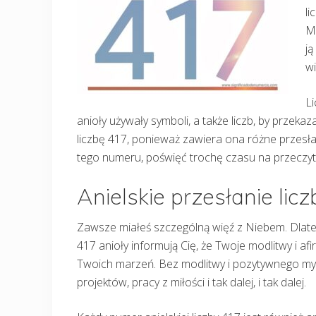
li
M
ją
wi
Li
anioły używały symboli, a także liczb, by przeka
liczbę 417, ponieważ zawiera ona różne przesła
tego numeru, poświęć trochę czasu na przeczyta
Anielskie przesłanie lic
Zawsze miałeś szczególną więź z Niebem. Dlateg
417 anioły informują Cię, że Twoje modlitwy i af
Twoich marzeń. Bez modlitwy i pozytywnego myś
projektów, pracy z miłości i tak dalej, i tak dalej.