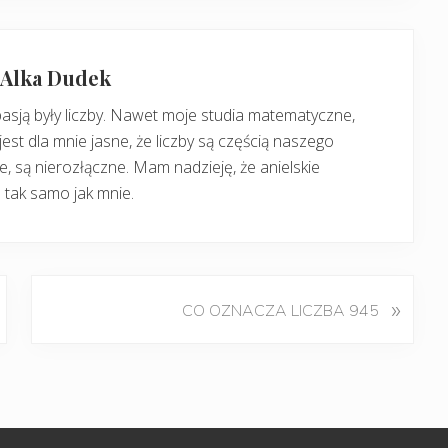
: Alka Dudek
pasją były liczby. Nawet moje studia matematyczne,
jest dla mnie jasne, że liczby są częścią naszego
, są nierozłączne. Mam nadzieję, że anielskie
 tak samo jak mnie.
K
»
CO OZNACZA LICZBA 945
o
l
e
j
n
y