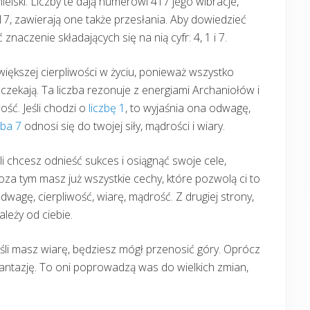
ielski. Liczby te dają numerowi 417 jego wibracje,
417, zawierają one także przesłania. Aby dowiedzieć
 znaczenie składających się na nią cyfr: 4, 1 i 7.
 większej cierpliwości w życiu, ponieważ wszystko
czekają. Ta liczba rezonuje z energiami Archaniołów i
ość. Jeśli chodzi o
liczbę 1
, to wyjaśnia ona odwagę,
zba 7
odnosi się do twojej siły, mądrości i wiary.
li chcesz odnieść sukces i osiągnąć swoje cele,
za tym masz już wszystkie cechy, które pozwolą ci to
wagę, cierpliwość, wiarę, mądrość. Z drugiej strony,
leży od ciebie.
śli masz wiarę, będziesz mógł przenosić góry. Oprócz
antazję. To oni poprowadzą was do wielkich zmian,