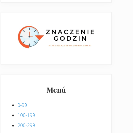
Menú
0-99
100-199
200-299