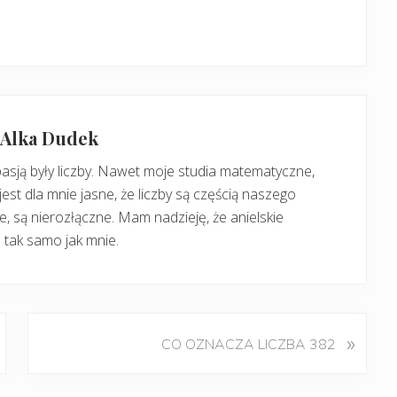
: Alka Dudek
pasją były liczby. Nawet moje studia matematyczne,
jest dla mnie jasne, że liczby są częścią naszego
, są nierozłączne. Mam nadzieję, że anielskie
 tak samo jak mnie.
K
»
CO OZNACZA LICZBA 382
o
l