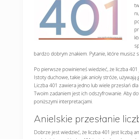
tw
nu
p
pr
kt
sp
bardzo dobrym znakiem. Pytanie, które musisz s
Po pierwsze powinieneś wiedzieć, że liczba 401 jes
Istoty duchowe, takie jak anioły stróże, używaj
Liczba 401 zawiera jedno lub wiele przesłań dla
Twoim zadaniem jest ich odszyfrowanie. Aby dow
poniższymi interpretacjami.
Anielskie przesłanie lic
Dobrze jest wiedzieć, że liczba 401 jest liczbą an