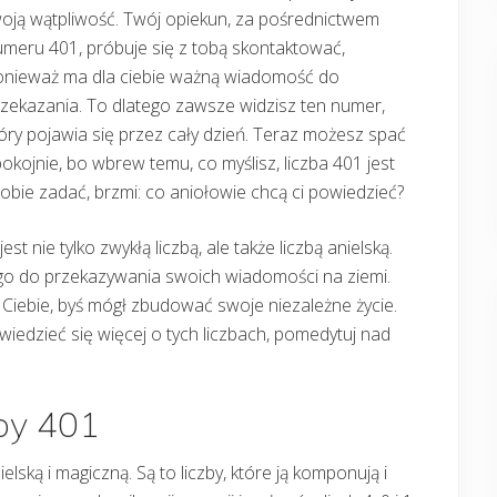
oją wątpliwość. Twój opiekun, za pośrednictwem
meru 401, próbuje się z tobą skontaktować,
onieważ ma dla ciebie ważną wiadomość do
zekazania. To dlatego zawsze widzisz ten numer,
óry pojawia się przez cały dzień. Teraz możesz spać
okojnie, bo wbrew temu, co myślisz, liczba 401 jest
obie zadać, brzmi: co aniołowie chcą ci powiedzieć?
t nie tylko zwykłą liczbą, ale także liczbą anielską.
ą go do przekazywania swoich wiadomości na ziemi.
 Ciebie, byś mógł zbudować swoje niezależne życie.
iedzieć się więcej o tych liczbach, pomedytuj nad
zby 401
ielską i magiczną. Są to liczby, które ją komponują i