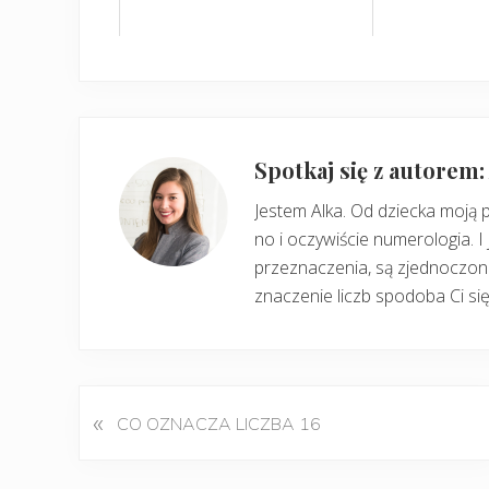
Spotkaj się z autorem
Jestem Alka. Od dziecka moją 
no i oczywiście numerologia. I 
przeznaczenia, są zjednoczone
znaczenie liczb spodoba Ci się
«
P
CO OZNACZA LICZBA 16
o
p