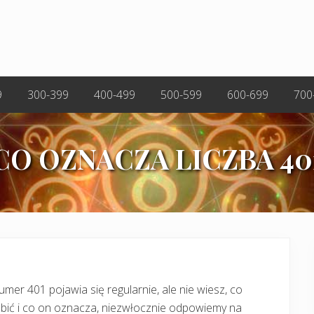
9
300-399
400-499
500-599
600-699
700
CO OZNACZA LICZBA 40
mer 401 pojawia się regularnie, ale nie wiesz, co
bić i co on oznacza, niezwłocznie odpowiemy na