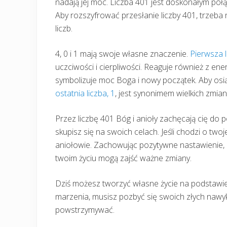
nadają jej moc. Liczba 401 jest doskonałym połącz
Aby rozszyfrować przesłanie liczby 401, trzeba 
liczb.
4, 0 i 1 mają swoje własne znaczenie.
Pierwsza l
uczciwości i cierpliwości. Reaguje również z ene
symbolizuje moc Boga i nowy początek. Aby osi
ostatnia liczba, 1
, jest synonimem wielkich zmian
Przez liczbę 401 Bóg i anioły zachęcają cię do
skupisz się na swoich celach. Jeśli chodzi o twoje
aniołowie. Zachowując pozytywne nastawienie, n
twoim życiu mogą zajść ważne zmiany.
Dziś możesz tworzyć własne życie na podstawie 
marzenia, musisz pozbyć się swoich złych nawy
powstrzymywać.