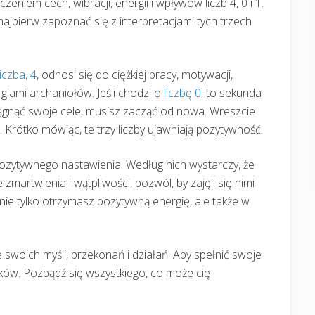
eniem cech, wibracji, energii i wpływów liczb 4, 0 i 1.
najpierw zapoznać się z interpretacjami tych trzech
iczba, 4
, odnosi się do ciężkiej pracy, motywacji,
rgiami archaniołów. Jeśli chodzi o
liczbę 0
, to sekunda
ągnąć swoje cele, musisz zacząć od nowa. Wreszcie
. Krótko mówiąc, te trzy liczby ujawniają pozytywność.
 pozytywnego nastawienia. Według nich wystarczy, że
 zmartwienia i wątpliwości, pozwól, by zajęli się nimi
ie tylko otrzymasz pozytywną energię, ale także w
swoich myśli, przekonań i działań. Aby spełnić swoje
ków. Pozbądź się wszystkiego, co może cię