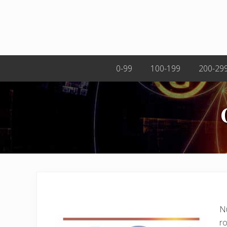
0-99
100-199
200-29
Nu
ro