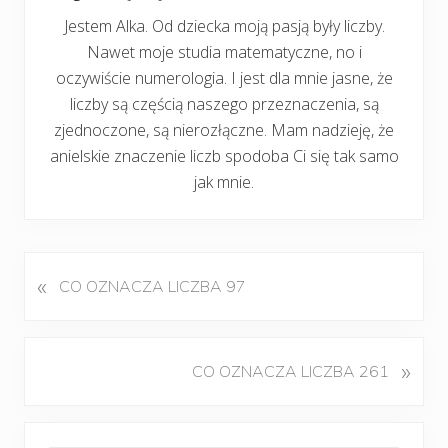
Jestem Alka. Od dziecka moją pasją były liczby.
Nawet moje studia matematyczne, no i
oczywiście numerologia. I jest dla mnie jasne, że
liczby są częścią naszego przeznaczenia, są
zjednoczone, są nierozłączne. Mam nadzieję, że
anielskie znaczenie liczb spodoba Ci się tak samo
jak mnie.
«
P
CO OZNACZA LICZBA 97
o
p
r
K
»
CO OZNACZA LICZBA 261
z
o
e
l
d
Pierwszy
e
n