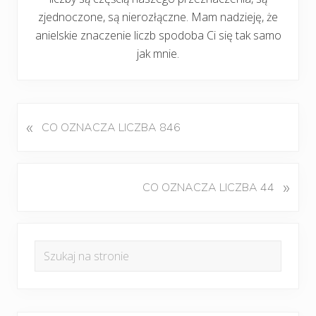
zjednoczone, są nierozłączne. Mam nadzieję, że
anielskie znaczenie liczb spodoba Ci się tak samo
jak mnie.
«
P
CO OZNACZA LICZBA 846
o
p
r
K
»
CO OZNACZA LICZBA 44
z
o
e
l
d
Pierwszy
e
n
Szukaj
j
panel
i
na
n
w
boczny
y
stronie
p
w
i