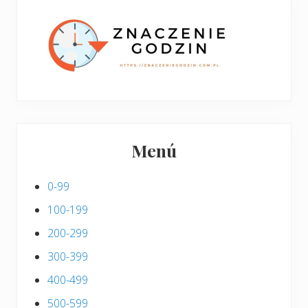
p
s
i
s
Menú
0-99
100-199
200-299
300-399
400-499
500-599