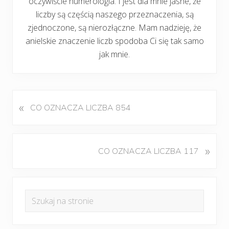
oczywiście numerologia. I jest dla mnie jasne, że
liczby są częścią naszego przeznaczenia, są
zjednoczone, są nierozłączne. Mam nadzieję, że
anielskie znaczenie liczb spodoba Ci się tak samo
jak mnie.
«
P
CO OZNACZA LICZBA 854
o
p
r
K
»
CO OZNACZA LICZBA 117
z
o
e
l
d
Pierwszy
e
n
Szukaj
j
panel
i
na
n
w
boczny
y
stronie
p