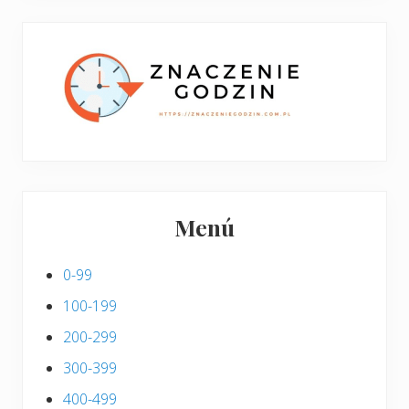
w
i
p
s
i
s
Menú
0-99
100-199
200-299
300-399
400-499