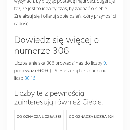
wyżynach, by przyjąć postawę mądrości. Sugeruje
też, że jest to idealny czas, by zadbać o siebie.
Zrelaksuj się i ofiaruj sobie dzień, który przynosi ci
radość.
Dowiedz się więcej o
numerze 306
Liczba anielska 306 prowadzi nas do liczby
9
,
ponieważ (3+0+6) =9. Poszukaj też znaczenia
liczb
30
i
6
.
Liczby te z pewnością
zainteresują również Ciebie:
CO OZNACZA LICZBA 353
CO OZNACZA LICZBA 924