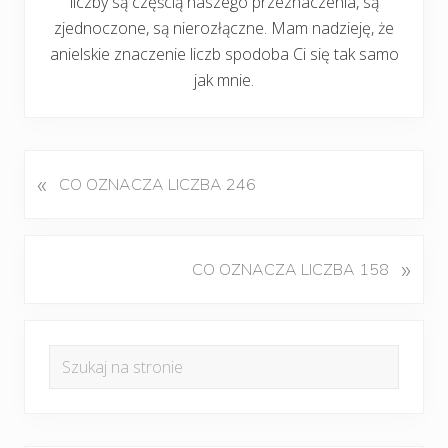
liczby są częścią naszego przeznaczenia, są
zjednoczone, są nierozłączne. Mam nadzieję, że
anielskie znaczenie liczb spodoba Ci się tak samo
jak mnie.
«
P
CO OZNACZA LICZBA 246
o
p
r
K
»
CO OZNACZA LICZBA 158
z
o
e
l
d
Pierwszy
e
n
Szukaj
j
panel
i
na
n
w
boczny
y
stronie
p
w
i