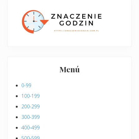
p
s
i
s
Menú
0-99
100-199
200-299
300-399
400-499
500-599