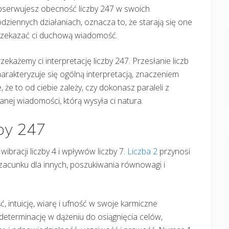
bserwujesz obecność liczby 247 w swoich
dziennych działaniach, oznacza to, że starają się one
rzekazać ci duchową wiadomość.
zekażemy ci interpretację liczby 247. Przesłanie liczb
arakteryzuje się ogólną interpretacją, znaczeniem
e, że to od ciebie zależy, czy dokonasz paraleli z
ej wiadomości, którą wysyła ci natura.
zby 247
wibracji liczby 4 i wpływów liczby 7.
Liczba 2
przynosi
 szacunku dla innych, poszukiwania równowagi i
 intuicję, wiarę i ufność w swoje karmiczne
determinację w dążeniu do osiągnięcia celów,