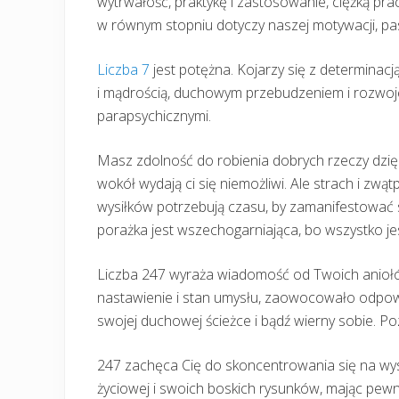
wytrwałość, praktykę i zastosowanie, ciężką pr
w równym stopniu dotyczy naszej motywacji, pasji
Liczba 7
jest potężna. Kojarzy się z determinacj
i mądrością, duchowym przebudzeniem i rozwoj
parapsychicznymi.
Masz zdolność do robienia dobrych rzeczy dzięk
wokół wydają ci się niemożliwi. Ale strach i zwąt
wysiłków potrzebują czasu, by zamanifestować się
porażka jest wszechogarniająca, bo wszystko je
Liczba 247 wyraża wiadomość od Twoich anioł
nastawienie i stan umysłu, zaowocowało odpow
swojej duchowej ścieżce i bądź wierny sobie. Poz
247 zachęca Cię do skoncentrowania się na wysi
życiowej i swoich boskich rysunków, mając pew