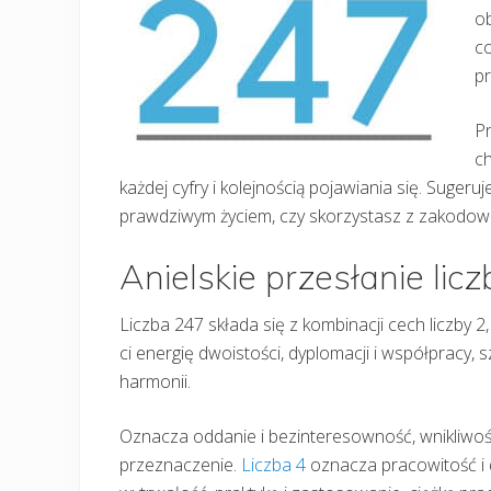
o
co
p
Pr
ch
każdej cyfry i kolejnością pojawiania się. Sugeruj
prawdziwym życiem, czy skorzystasz z zakodowan
Anielskie przesłanie lic
Liczba 247 składa się z kombinacji cech liczby 2, 
ci energię dwoistości, dyplomacji i współpracy,
harmonii.
Oznacza oddanie i bezinteresowność, wnikliwość,
przeznaczenie.
Liczba 4
oznacza pracowitość i 