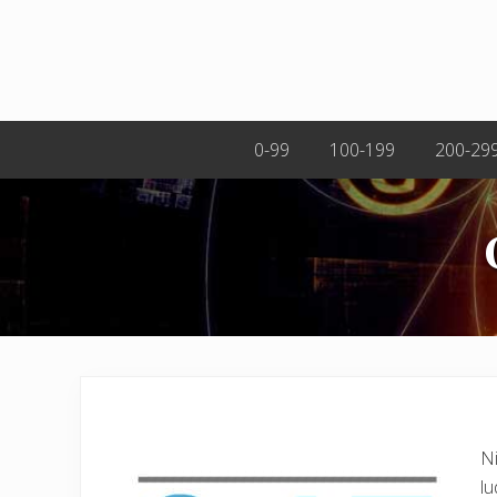
0-99
100-199
200-29
Ni
lu