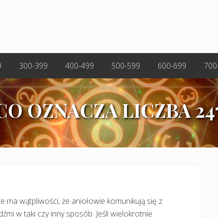
9
300-399
400-499
500-599
600-699
700
CO OZNACZA LICZBA 24
e ma wątpliwości, że aniołowie komunikują się z
dźmi w taki czy inny sposób. Jeśli wielokrotnie