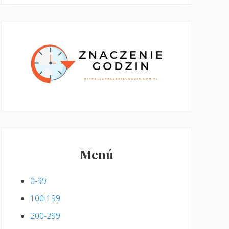
Menú
0-99
100-199
200-299