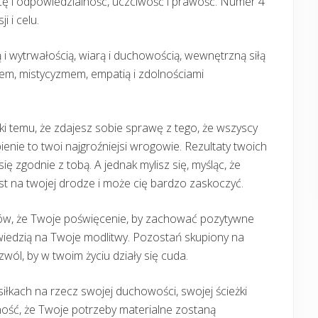
acę i odpowiedzialność, uczciwość i prawość. Numer 4
 i celu.
ą i wytrwałością, wiarą i duchowością, wewnętrzną siłą
em, mistycyzmem, empatią i zdolnościami
i temu, że zdajesz sobie sprawę z tego, że wszyscy
pienie to twoi najgroźniejsi wrogowie. Rezultaty twoich
 zgodnie z tobą. A jednak mylisz się, myśląc, że
st na twojej drodze i może cię bardzo zaskoczyć.
ów, że Twoje poświęcenie, by zachować pozytywne
iedzią na Twoje modlitwy. Pozostań skupiony na
wól, by w twoim życiu działy się cuda.
łkach na rzecz swojej duchowości, swojej ścieżki
ność, że Twoje potrzeby materialne zostaną