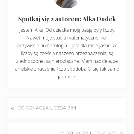
Spotkaj się z autorem: Alka Dudek
Jestem Alka. Od dziecka moją pasją były liczby.
Nawet moje studia matematyczne, no i
oczywiście numerologia. I jest dla mnie jasne, że
liczby są częścią naszego przeznaczenia, są
zjednoczone, są nierozłączne. Mam nadzieję, że
anielskie znaczenie liczb spodoba Ci się tak samo
jak mnie.
«
P
CO OZNACZA LICZBA 364
o
p
r
K
»
CO OZNACZA LICZBA 877