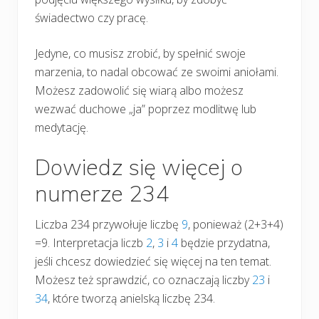
świadectwo czy pracę.
Jedyne, co musisz zrobić, by spełnić swoje
marzenia, to nadal obcować ze swoimi aniołami.
Możesz zadowolić się wiarą albo możesz
wezwać duchowe „ja” poprzez modlitwę lub
medytację.
Dowiedz się więcej o
numerze 234
Liczba 234 przywołuje liczbę
9
, ponieważ (2+3+4)
=9. Interpretacja liczb
2
,
3
i
4
będzie przydatna,
jeśli chcesz dowiedzieć się więcej na ten temat.
Możesz też sprawdzić, co oznaczają liczby
23
i
34
, które tworzą anielską liczbę 234.