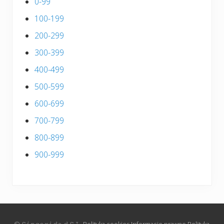
0-99
100-199
200-299
300-399
400-499
500-599
600-699
700-799
800-899
900-999
© 𝚂𝚒𝚗𝚌𝚎𝚛𝚒𝚍𝚊.𝚍 𝚂.𝙻.
Polityka cookies
Informacje prawne
Polityka