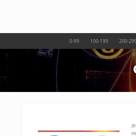
0-99
100-199
200-29
Je
mu