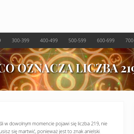
9
300-399
400-499
500-599
600-699
700
CO OZNACZA LICZBA 21
śli w dowolnym momencie pojawi się liczba 219, nie
sisz się martwić, ponieważ jest to znak anielski.