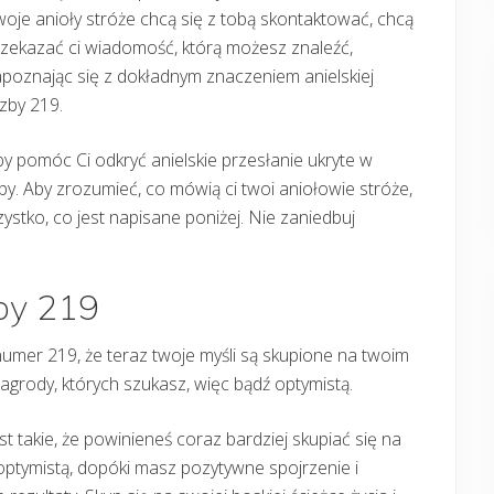
oje anioły stróże chcą się z tobą skontaktować, chcą
zekazać ci wiadomość, którą możesz znaleźć,
poznając się z dokładnym znaczeniem anielskiej
czby 219.
y pomóc Ci odkryć anielskie przesłanie ukryte w
zby. Aby zrozumieć, co mówią ci twoi aniołowie stróże,
stko, co jest napisane poniżej. Nie zaniedbuj
zby 219
 numer 219, że teraz twoje myśli są skupione na twoim
nagrody, których szukasz, więc bądź optymistą.
est takie, że powinieneś coraz bardziej skupiać się na
 optymistą, dopóki masz pozytywne spojrzenie i