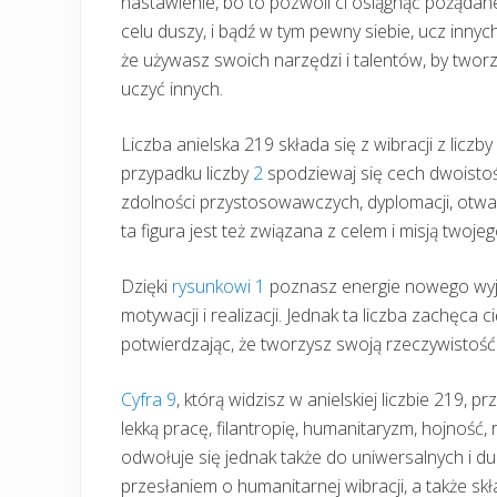
nastawienie, bo to pozwoli ci osiągnąć pożądane r
celu duszy, i bądź w tym pewny siebie, ucz inny
że używasz swoich narzędzi i talentów, by tworzyć
uczyć innych.
Liczba anielska 219 składa się z wibracji z liczby 
przypadku liczby
2
spodziewaj się cech dwoistoś
zdolności przystosowawczych, dyplomacji, otwart
ta figura jest też związana z celem i misją twojego
Dzięki
rysunkowi 1
poznasz energie nowego wyjści
motywacji i realizacji. Jednak ta liczba zachęca
potwierdzając, że tworzysz swoją rzeczywistość 
Cyfra 9
, którą widzisz w anielskiej liczbie 219
lekką pracę, filantropię, humanitaryzm, hojność,
odwołuje się jednak także do uniwersalnych i d
przesłaniem o humanitarnej wibracji, a także skł