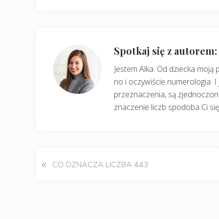
Spotkaj się z autorem
Jestem Alka. Od dziecka moją 
no i oczywiście numerologia. I 
przeznaczenia, są zjednoczone
znaczenie liczb spodoba Ci się
«
P
CO OZNACZA LICZBA 443
o
p
r
z