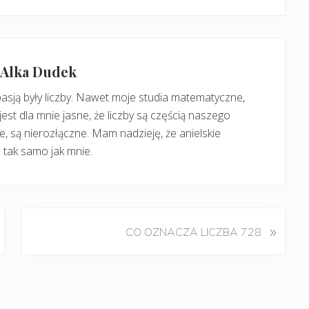
: Alka Dudek
pasją były liczby. Nawet moje studia matematyczne,
jest dla mnie jasne, że liczby są częścią naszego
, są nierozłączne. Mam nadzieję, że anielskie
 tak samo jak mnie.
K
»
CO OZNACZA LICZBA 728
o
l
e
j