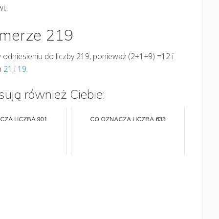
i.
umerze 219
 odniesieniu do liczby 219, ponieważ (2+1+9) =12 i
b
21
i
19
.
sują również Ciebie:
CZA LICZBA 901
CO OZNACZA LICZBA 633