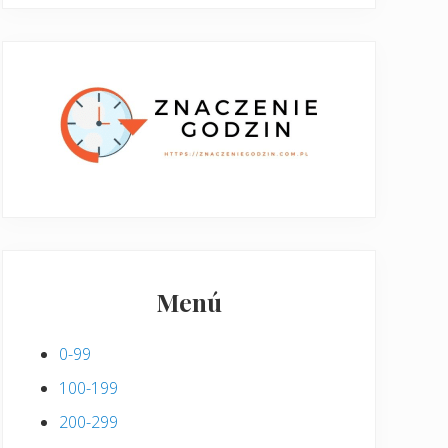
Menú
0-99
100-199
200-299