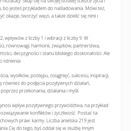
ezultaty. Skup się na swojej boskiej ścieżce życia i
ch, bo jesteś przykładem do naśladowania. Mówi też,
 okazje, tworzyć więzi, a także dzielić się nimi i
2, wpływów z liczby 1 i wibracji z liczby 9. W
ci, równowagi, harmonii, związków, partnerstwa,
ości, decyzyjności i stanu bliskiego doskonałości. Ale
 istnienia.
a, wysiłków, postępu, osiągnięć, sukcesu, inspiracji,
 cię również do podjęcia pozytywnych działań,
poprzez przekonania, działania i myśli.
, przynosi wpływ pozytywnego przywództwa, na przykład
 rozwiązywanie konfliktów i życzliwość. Postać ta
uchowych praw: karmy. Liczba anielska 219 jest
ania Cię do tego, byś oddał się w służbę innym