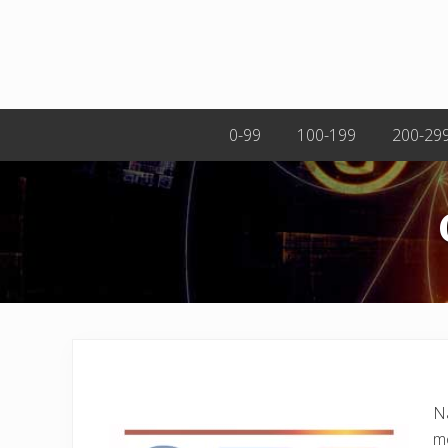
0-99
100-199
200-29
Na
m