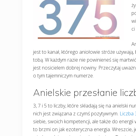
ży
po
w
ci
An
jest to kanał, którego aniołowie stróże używają
tobą. W każdym razie nie powinieneś się martwić,
jest nosicielem dobrej nowiny. Przeczytaj uważni
o tym tajemniczym numerze.
Anielskie przesłanie lic
3, 7 i 5 to liczby, które składają się na anielski 
nich jest związana z czymś pozytywnym.
Liczba 
siebie, swoich kompetencji, ale także do energi
to brzmi on jak ezoteryczna energia. Wreszcie, j