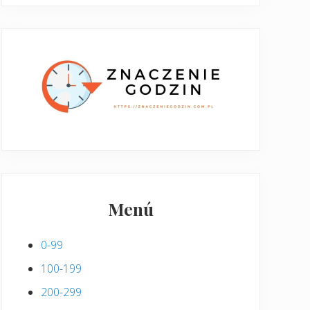
Menú
0-99
100-199
200-299