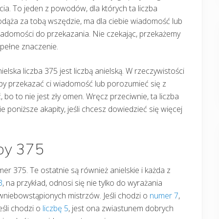
cia. To jeden z powodów, dla których ta liczba
dąża za tobą wszędzie, ma dla ciebie wiadomość lub
iadomości do przekazania. Nie czekając, przekażemy
 pełne znaczenie.
ielska liczba 375 jest liczbą anielską. W rzeczywistości
, by przekazać ci wiadomość lub porozumieć się z
 bo to nie jest zły omen. Wręcz przeciwnie, ta liczba
e poniższe akapity, jeśli chcesz dowiedzieć się więcej
zby 375
numer 375. Te ostatnie są również anielskie i każda z
3
, na przykład, odnosi się nie tylko do wyrażania
i wniebowstąpionych mistrzów. Jeśli chodzi o
numer 7
,
eśli chodzi o
liczbę 5
, jest ona zwiastunem dobrych