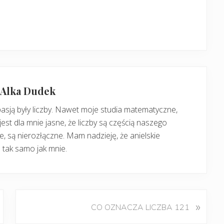
: Alka Dudek
pasją były liczby. Nawet moje studia matematyczne,
jest dla mnie jasne, że liczby są częścią naszego
, są nierozłączne. Mam nadzieję, że anielskie
 tak samo jak mnie.
K
»
CO OZNACZA LICZBA 121
o