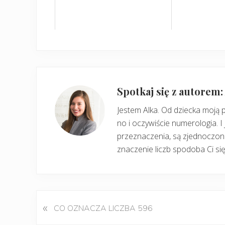
Spotkaj się z autorem
Jestem Alka. Od dziecka moją 
no i oczywiście numerologia. I 
przeznaczenia, są zjednoczone
znaczenie liczb spodoba Ci się
«
P
CO OZNACZA LICZBA 596
o