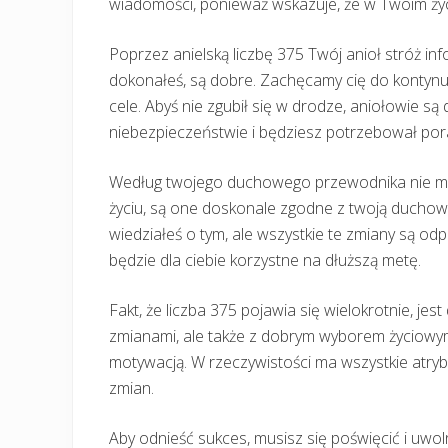
wiadomości, ponieważ wskazuje, że w Twoim ży
Poprzez anielską liczbę 375 Twój anioł stróż inf
dokonałeś, są dobre. Zachęcamy cię do kontynuo
cele. Abyś nie zgubił się w drodze, aniołowie są d
niebezpieczeństwie i będziesz potrzebował por
Według twojego duchowego przewodnika nie mas
życiu, są one doskonale zgodne z twoją duchową
wiedziałeś o tym, ale wszystkie te zmiany są odp
będzie dla ciebie korzystne na dłuższą metę.
Fakt, że liczba 375 pojawia się wielokrotnie, j
zmianami, ale także z dobrym wyborem życiowym
motywacją. W rzeczywistości ma wszystkie atrybu
zmian.
Aby odnieść sukces, musisz się poświęcić i uwol