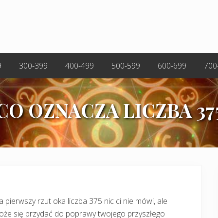
9
300-399
400-499
500-599
600-699
700
CO OZNACZA LICZBA 37
 pierwszy rzut oka liczba 375 nic ci nie mówi, ale
oże się przydać do poprawy twojego przyszłego