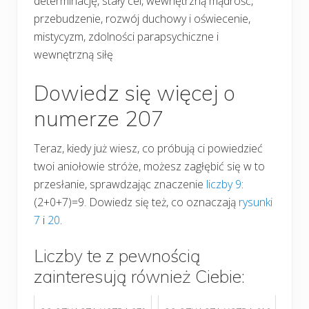
determinację, stały cel, wewnętrzną mądrość,
przebudzenie, rozwój duchowy i oświecenie,
mistycyzm, zdolności parapsychiczne i
wewnętrzną siłę
Dowiedz się więcej o
numerze 207
Teraz, kiedy już wiesz, co próbują ci powiedzieć
twoi aniołowie stróże, możesz zagłębić się w to
przesłanie, sprawdzając znaczenie
liczby 9
:
(2+0+7)=9. Dowiedz się też, co oznaczają
rysunki
7
i
20
.
Liczby te z pewnością
zainteresują również Ciebie: