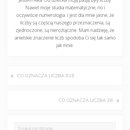
Nawet moje studia matematyczne, no i
oczywiście numerologia. I jest dla mnie jasne, że
liczby są częścią naszego przeznaczenia, są
zjednoczone, są nierozłączne. Mam nadzieję, że
anielskie znaczenie liczb spodoba Ci się tak samo
jak mnie.
«
P
CO OZNACZA LICZBA 818
o
p
r
K
»
CO OZNACZA LICZBA 26
z
o
e
l
d
Pierwszy
e
n
Szukaj
j
i