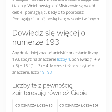
i talenty. Wniebowstąpieni Mistrzowie są wokół
ciebie i pomagają ci, kiedy o to poprosisz.
Pomagają ci skupić boską iskrę w sobie i w innych.
Dowiedz się więcej o
numerze 193
Aby dokładniej zbadać anielskie przesłanie liczby
193, spójrz na znaczenie
liczby 4
, ponieważ (1 + 9
+ 3) = 13 i (1 + 3) = 4. Możesz też przeczytać o
znaczeniu liczb
19
i
93
.
Liczby te z pewnością
zainteresują również Ciebie:
CO OZNACZA LICZBA 86
CO OZNACZA LICZBA 164