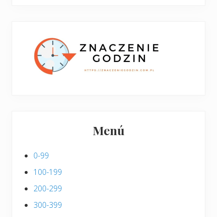
boczny
y
stronie
p
w
i
p
s
i
s
Menú
0-99
100-199
200-299
300-399