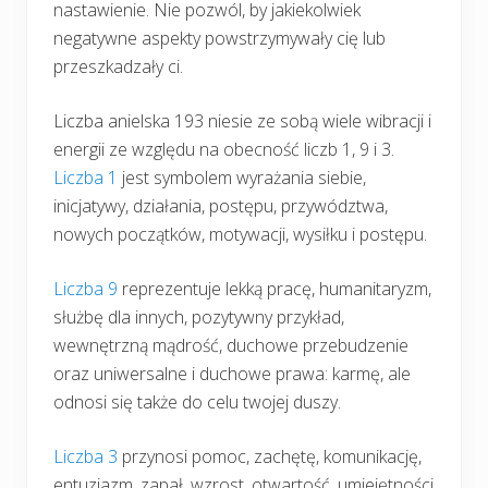
nastawienie. Nie pozwól, by jakiekolwiek
negatywne aspekty powstrzymywały cię lub
przeszkadzały ci.
Liczba anielska 193 niesie ze sobą wiele wibracji i
energii ze względu na obecność liczb 1, 9 i 3.
Liczba 1
jest symbolem wyrażania siebie,
inicjatywy, działania, postępu, przywództwa,
nowych początków, motywacji, wysiłku i postępu.
Liczba 9
reprezentuje lekką pracę, humanitaryzm,
służbę dla innych, pozytywny przykład,
wewnętrzną mądrość, duchowe przebudzenie
oraz uniwersalne i duchowe prawa: karmę, ale
odnosi się także do celu twojej duszy.
Liczba 3
przynosi pomoc, zachętę, komunikację,
entuzjazm, zapał, wzrost, otwartość, umiejętności