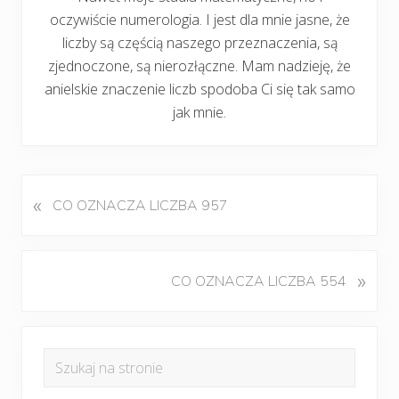
oczywiście numerologia. I jest dla mnie jasne, że
liczby są częścią naszego przeznaczenia, są
zjednoczone, są nierozłączne. Mam nadzieję, że
anielskie znaczenie liczb spodoba Ci się tak samo
jak mnie.
«
P
CO OZNACZA LICZBA 957
o
p
r
K
»
CO OZNACZA LICZBA 554
z
o
e
l
d
Pierwszy
e
n
Szukaj
j
panel
i
na
n
w