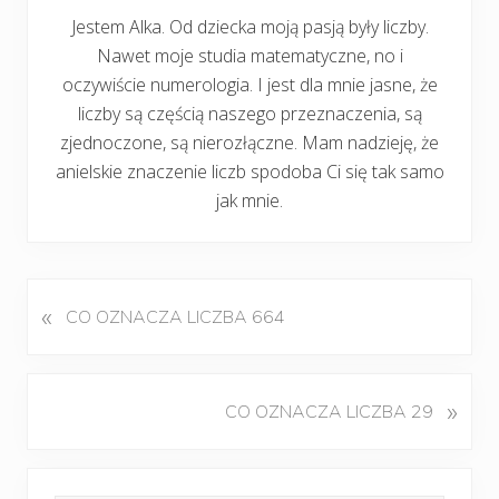
Jestem Alka. Od dziecka moją pasją były liczby.
Nawet moje studia matematyczne, no i
oczywiście numerologia. I jest dla mnie jasne, że
liczby są częścią naszego przeznaczenia, są
zjednoczone, są nierozłączne. Mam nadzieję, że
anielskie znaczenie liczb spodoba Ci się tak samo
jak mnie.
«
P
CO OZNACZA LICZBA 664
o
p
r
K
»
CO OZNACZA LICZBA 29
z
o
e
l
d
Pierwszy
e
n