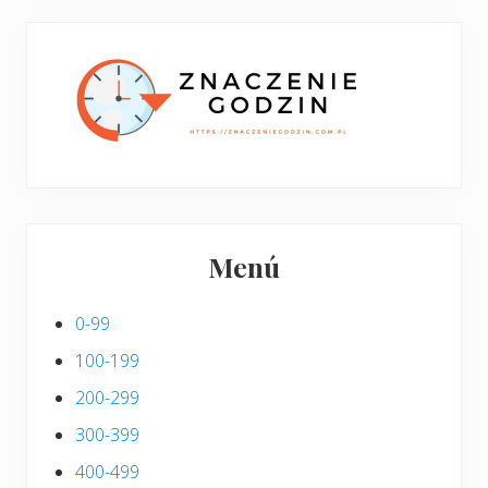
w
i
p
s
i
s
Menú
0-99
100-199
200-299
300-399
400-499