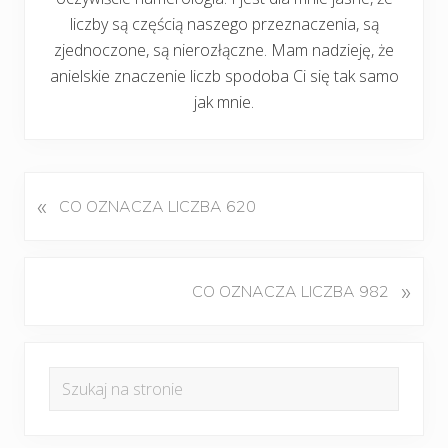
liczby są częścią naszego przeznaczenia, są
zjednoczone, są nierozłączne. Mam nadzieję, że
anielskie znaczenie liczb spodoba Ci się tak samo
jak mnie.
«
P
CO OZNACZA LICZBA 620
o
p
r
K
»
CO OZNACZA LICZBA 982
z
o
e
l
d
Pierwszy
e
n
Szukaj
j
panel
i
na
n
w
boczny
y
stronie
p