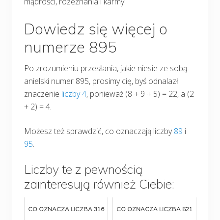
mądrości, rozeznania i karmy.
Dowiedz się więcej o
numerze 895
Po zrozumieniu przesłania, jakie niesie ze sobą
anielski numer 895, prosimy cię, byś odnalazł
znaczenie
liczby 4
, ponieważ (8 + 9 + 5) = 22, a (2
+ 2) = 4.
Możesz też sprawdzić, co oznaczają liczby
89
i
95
.
Liczby te z pewnością
zainteresują również Ciebie:
CO OZNACZA LICZBA 316
CO OZNACZA LICZBA 521