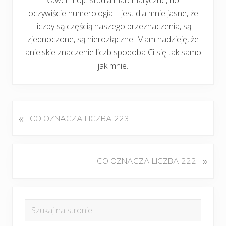
oczywiście numerologia. I jest dla mnie jasne, że
liczby są częścią naszego przeznaczenia, są
zjednoczone, są nierozłączne. Mam nadzieję, że
anielskie znaczenie liczb spodoba Ci się tak samo
jak mnie.
«
P
CO OZNACZA LICZBA 223
o
p
r
K
»
CO OZNACZA LICZBA 222
z
o
e
l
d
Pierwszy
e
n
Szukaj
j
panel
i
na
n
w