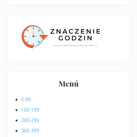
boczny
y
stronie
p
w
i
p
s
i
s
Menú
0-99
100-199
200-299
300-399