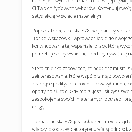
numer jest wyrazem uznania dla twojej ciężkiej p
Ci Twoich życiowych wyborów. Kontynuuj swoją p
satysfakcję w świecie materialnym.
Poprzez liczbę anielską 878 twoje anioły stróże
Boskie Wskazówki i wprowadziłeś je do swojego
kontynuowania tej wspaniałej pracy, którą wykon
potrzebujesz, by wspierać i podtrzymywać cię n
Sfera anielska zapowiada, że będziesz musiał sk
zainteresowania, które współbrzmią z powołaniem
znaczące praktyki duchowe i rozważył karierę o
oparty na służbie. Gdy realizujesz i służysz sw
zaspokojenia swoich materialnych potrzeb i pra
drogę.
Liczba anielska 878 jest połączeniem wibracji licz
władzy, osobistego autorytetu, wiarygodności, a