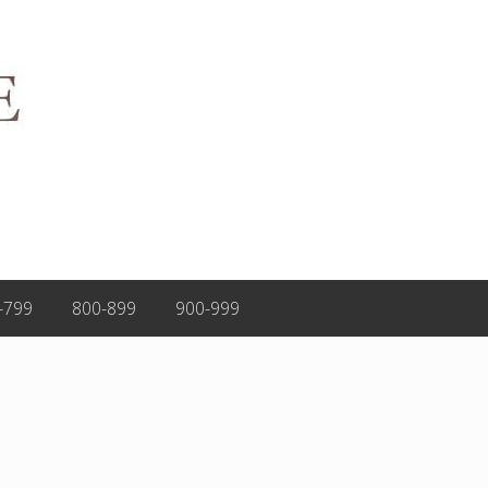
-799
800-899
900-999