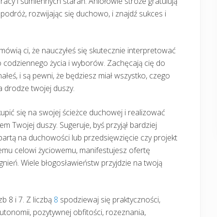
racy i sumiennych starań. Aniołowie stróże gratulują
odróż, rozwijając się duchowo, i znajdź sukces i
 mówią ci, że nauczyłeś się skutecznie interpretować
 codziennego życia i wyborów. Zachęcają cię do
ałeś, i są pewni, że będziesz miał wszystko, czego
a drodze twojej duszy.
upić się na swojej ścieżce duchowej i realizować
 Twojej duszy. Sugeruje, byś przyjął bardziej
partą na duchowości lub przedsięwzięcie czy projekt
ojemu celowi życiowemu, manifestujesz ofertę
gnień. Wiele błogosławieństw przyjdzie na twoją
b 8 i 7. Z liczbą
8
spodziewaj się praktyczności,
utonomii, pozytywnej obfitości, rozeznania,