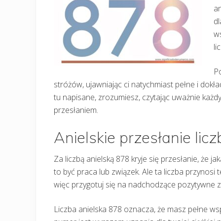
an
dl
w
li
P
stróżów, ujawniając ci natychmiast pełne i dokła
tu napisane, zrozumiesz, czytając uważnie każdy 
przesłaniem.
Anielskie przesłanie lic
Za liczbą anielską 878 kryje się przesłanie, że 
to być praca lub związek. Ale ta liczba przynosi
więc przygotuj się na nadchodzące pozytywne zmi
Liczba anielska 878 oznacza, że masz pełne wsp