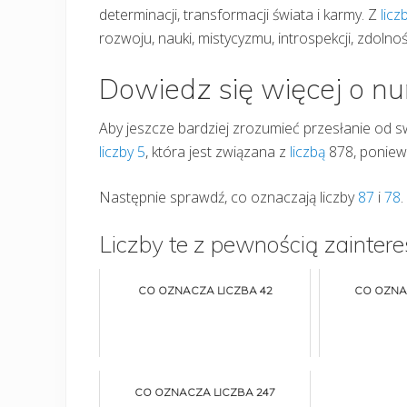
determinacji, transformacji świata i karmy. Z
licz
rozwoju, nauki, mistycyzmu, introspekcji, zdolno
Dowiedz się więcej o n
Aby jeszcze bardziej zrozumieć przesłanie od s
liczby 5
, która jest związana z
liczbą
878, ponieważ
Następnie sprawdź, co oznaczają liczby
87
i
78
.
Liczby te z pewnością zaintere
CO OZNACZA LICZBA 42
CO OZNA
CO OZNACZA LICZBA 247