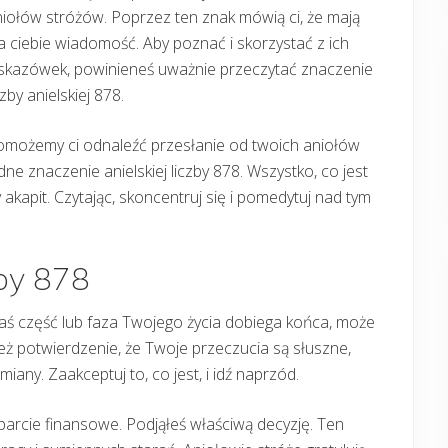
iołów stróżów. Poprzez ten znak mówią ci, że mają
a ciebie wiadomość. Aby poznać i skorzystać z ich
skazówek, powinieneś uważnie przeczytać znaczenie
czby anielskiej 878.
omożemy ci odnaleźć przesłanie od twoich aniołów
dne znaczenie anielskiej liczby 878. Wszystko, co jest
akapit. Czytając, skoncentruj się i pomedytuj nad tym
zby 878
jakaś część lub faza Twojego życia dobiega końca, może
 też potwierdzenie, że Twoje przeczucia są słuszne,
any. Zaakceptuj to, co jest, i idź naprzód.
arcie finansowe. Podjąłeś właściwą decyzję. Ten