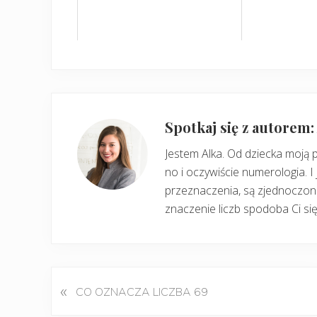
Spotkaj się z autorem
Jestem Alka. Od dziecka moją 
no i oczywiście numerologia. I 
przeznaczenia, są zjednoczone
znaczenie liczb spodoba Ci się
«
P
CO OZNACZA LICZBA 69
o