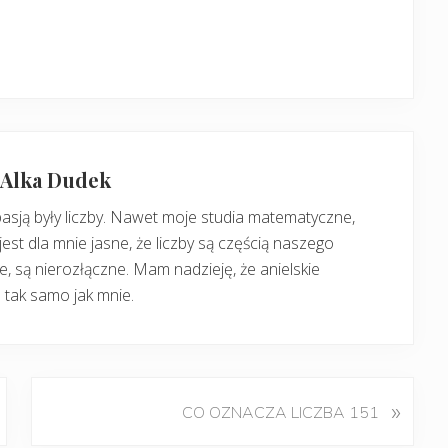
: Alka Dudek
pasją były liczby. Nawet moje studia matematyczne,
jest dla mnie jasne, że liczby są częścią naszego
, są nierozłączne. Mam nadzieję, że anielskie
 tak samo jak mnie.
K
»
CO OZNACZA LICZBA 151
o