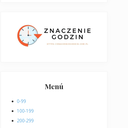
Menú
0-99
100-199
200-299