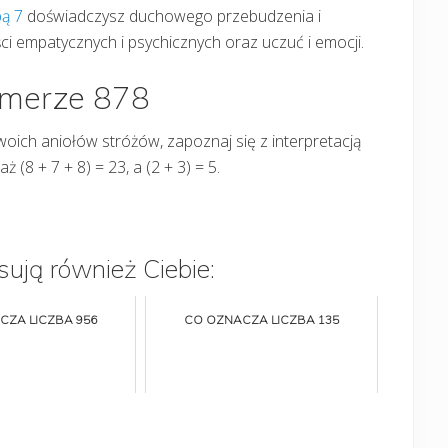
bą 7
doświadczysz duchowego przebudzenia i
ści empatycznych i psychicznych oraz uczuć i emocji.
umerze 878
woich aniołów stróżów, zapoznaj się z interpretacją
 (8 + 7 + 8) = 23, a (2 + 3) = 5.
sują również Ciebie:
CZA LICZBA 956
CO OZNACZA LICZBA 135