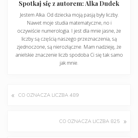
Spotkaj się z autorem: Alka Dudek
Jestem Alka. Od dziecka moją pasją były liczby.
Nawet moje studia matematyczne, no i
oczywiście numerologia. I jest dla mnie jasne, że
liczby są częścią naszego przeznaczenia, są
zjednoczone, są nierozłączne. Mam nadzieję, że
anielskie znaczenie liczb spodoba Ci się tak samo
jak mnie.
«
P
CO OZNACZA LICZBA 489
o
p
r
K
»
CO OZNACZA LICZBA 825
z
o
e
l
d