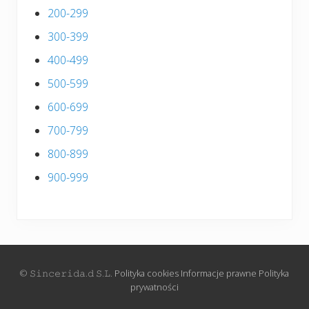
200-299
300-399
400-499
500-599
600-699
700-799
800-899
900-999
© 𝚂𝚒𝚗𝚌𝚎𝚛𝚒𝚍𝚊.𝚍 𝚂.𝙻.
Polityka cookies
Informacje prawne
Polityka
prywatności