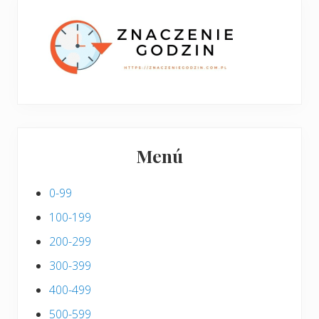
p
s
i
s
Menú
0-99
100-199
200-299
300-399
400-499
500-599