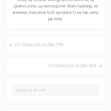
zjednoczone, są nierozłączne. Mam nadzieję, że
anielskie znaczenie liczb spodoba Ci się tak samo
jak mnie.
«
P
CO OZNACZA LICZBA 755
o
p
r
K
»
CO OZNACZA LICZBA 503
z
o
e
l
d
Pierwszy
e
n
Szukaj
j
panel
i
na
n
w
boczny
y
stronie
p
w
i