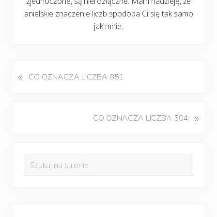
zjednoczone, są nierozłączne. Mam nadzieję, że
anielskie znaczenie liczb spodoba Ci się tak samo
jak mnie.
«
P
CO OZNACZA LICZBA 851
o
p
r
K
»
CO OZNACZA LICZBA 504
z
o
e
l
d
Pierwszy
e
n
Szukaj
j
panel
i
na
n
w
boczny
y
stronie
p
w
i
p
s