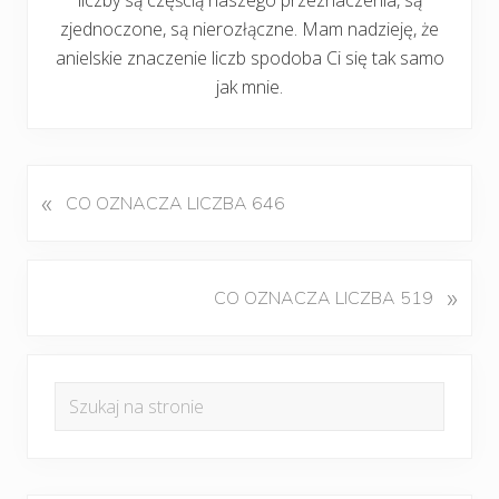
zjednoczone, są nierozłączne. Mam nadzieję, że
anielskie znaczenie liczb spodoba Ci się tak samo
jak mnie.
«
P
CO OZNACZA LICZBA 646
o
p
r
K
»
CO OZNACZA LICZBA 519
z
o
e
l
d
Pierwszy
e
n
Szukaj
j
panel
i
na
n
w
boczny
y
stronie
p
w
i