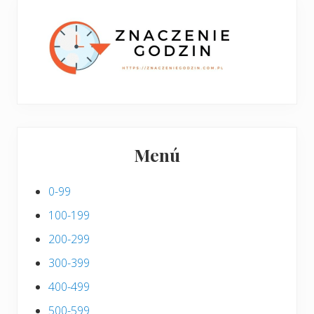
p
s
i
s
Menú
0-99
100-199
200-299
300-399
400-499
500-599