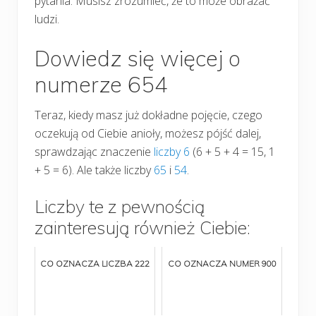
pytania. Musisz zrozumieć, że to może obrażać
ludzi.
Dowiedz się więcej o
numerze 654
Teraz, kiedy masz już dokładne pojęcie, czego
oczekują od Ciebie anioły, możesz pójść dalej,
sprawdzając znaczenie
liczby 6
(6 + 5 + 4 = 15, 1
+ 5 = 6). Ale także liczby
65
i
54
.
Liczby te z pewnością
zainteresują również Ciebie:
CO OZNACZA LICZBA 222
CO OZNACZA NUMER 900