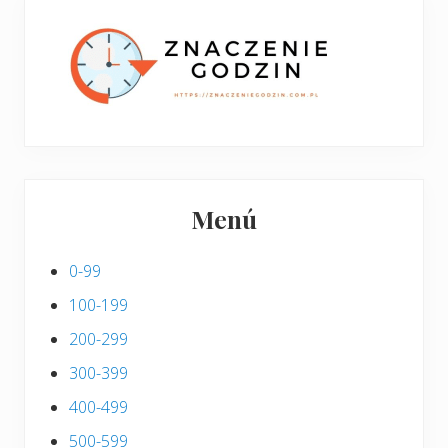
p
s
i
s
Menú
0-99
100-199
200-299
300-399
400-499
500-599