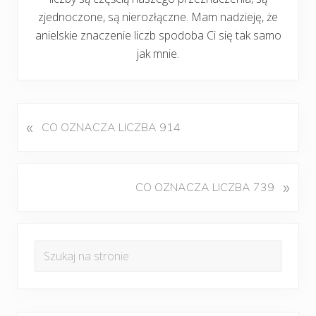
zjednoczone, są nierozłączne. Mam nadzieję, że
anielskie znaczenie liczb spodoba Ci się tak samo
jak mnie.
«
P
CO OZNACZA LICZBA 914
o
p
r
K
»
CO OZNACZA LICZBA 739
z
o
e
l
d
Pierwszy
e
n
Szukaj
j
panel
i
na
n
w
boczny
y
stronie
p
w
i